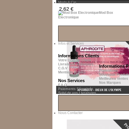
Mods & Cie
2,62 €
Mod Box
Electronique
Infos et Services
Informations Clients
Votre Compte Client
Livraisons et Retours
Informations P
C.G.V
Promotions
Mentions légales
Nouveaux Produit
Meilleures Ventes
Nos Services
Nos Marques
F.A.Q
Paiements Sécurisés
APHRODITE - DIEUX DE L'OLYMPE
Suivi de vos Livraisons
3,90 €
Nous Contacter