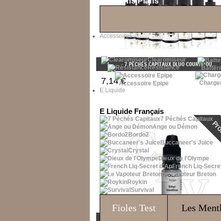
Les Bons Plans
Accessoires
Clearomiseur
7 PÉCHÉS CAPITAUX DLUO COURTE OU...
Résistance
Batteri
7,14 €
Charge
Accessoire Epipe
E Liquide
E Liquide Français
7 Péchés Capitaux
Ange ou Démon
Bordo2
Buccaneer's Juice
Crystal
Dieux de l'Olympe
French Liq-Secre
Le Vapoteur Breton
Roykin
Survival
Fioles
Test
Les Ment
ADDITIF ETHYL VANILLINE 10ML