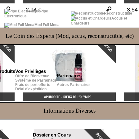
2,94 €
3,54
Pipe
Reconstructible
Electronique
Accus et
Chargeurs
Mod Full Meca
Le Coin des Experts (Mod, accus, reconstructible, etc)
roduits
Vos Privilèges
Partenaires
Offre de Bienvenue
s
Système de Parrainage
Frais de port offerts
Autres Partenaires
Délai d'expédition
APHRODITE - DIEUX DE L'OLYMPE...
3,12 €
3,90
Informations Diverses
Dossier en Cours