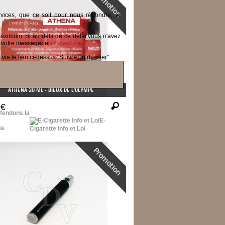
ices, que ce soit pour nous répondre, le
 maximum.
Si au dela de ce délai vous n'avez
 votre messagerie.
ia le lien ci-dessus "Suivre un dossier".
ATHÉNA 20 ML - DIEUX DE L'OLYMPE
 €
fendons la
E-
Cigarette Info et Loi