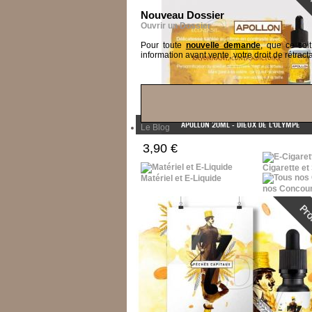
Nouveau Dossier
Ouvrir un Dossier
Pour toute
nouvelle demande
, que ce soi
information avant vente, votre droit de rétracta
APOLLON 20ML - DIEUX DE L'OLYMPE
Le Blog
3,90 €
Cigarette et
Matériel et E-Liquide
nos Concou