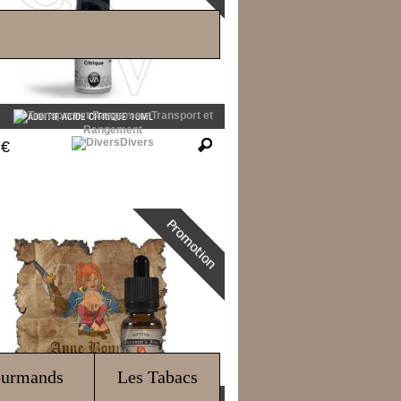
Transport et
ADDITIF ACIDE CITRIQUE 10ML
Rangement
Divers
 €
ourmands
Les Tabacs
ANNE BONNY DE BUCCANEER'S JUICE...