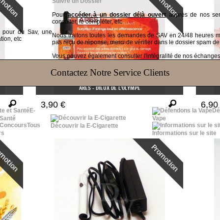
Suivre un Dossier
Pour
accéder à un dossier déjà ouvert
auprès de nos serv
consulter, le compléter, etc
t pour du Sav, une
Nous traitons toutes les demandes de SAV en 24/48 heures
tion, etc
pas reçu de réponse, merci de vérifier dans le dossier spam de
Vous pouvez également consulter l'intégralité de nos échanges v
Contactez Notre Service Clients
ARÈS - DIEUX DE L'OLYMPE
3,90 €
6,90
E-
Dé
 Santé
Vape
Tous
Découvrir la E-Cigarette
rs
Informations sur le site