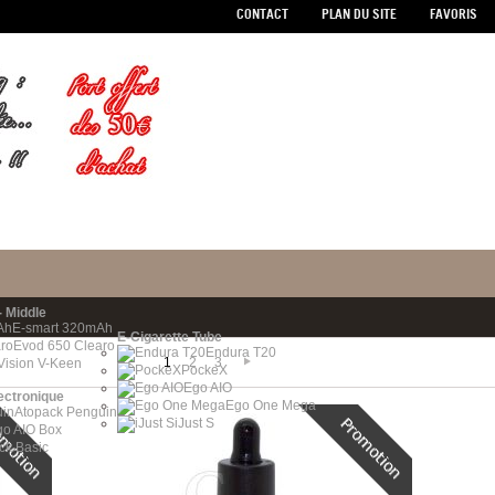
CONTACT
PLAN DU SITE
FAVORIS
- Middle
E-smart 320mAh
E-Cigarette Tube
Evod 650 Clearo
Endura T20
1
2
3
Vision V-Keen
PockeX
Ego AIO
ectronique
Ego One Mega
Atopack Penguin
iJust S
go AIO Box
ick Basic