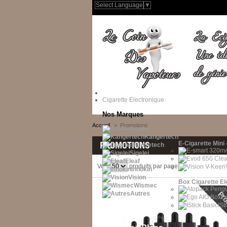
Select Language
▼
Cigarette Electronique
Nos Marques
Accueil
>
Promotions
Aspire
Kangertech
PROMOTIONS
E-Cigarette Mini 
Joyetech
Sigelei
Eleaf
Voir
produits par page
Innokin
Vision
Box Cigarette El
Wismec
Autres
E
ISt