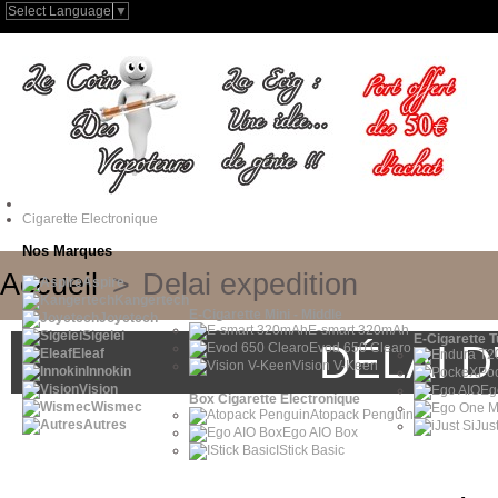
Select Language
▼
Cigarette Electronique
Nos Marques
Accueil
>
Delai expedition
Aspire
Kangertech
E-Cigarette Mini - Middle
Joyetech
E-smart 320mAh
Sigelei
E-Cigarette 
DÉLAI D
Evod 650 Clearo
Eleaf
Vision V-Keen
Innokin
Po
Vision
Eg
Box Cigarette Electronique
Wismec
Atopack Penguin
Autres
iJus
Ego AIO Box
IStick Basic