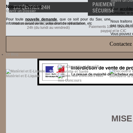
Suivre un Do
PAIEMENT
Nouveau Dossier
EXPÉDITION 24H
Pour
accéder
SÉCURISÉ
Ouvrir un Dossier
consulter, le 
Pour toute
nouvelle demande
, que ce soit pour du Sav, une
Nous traiton
information avant vente, votre droit de rétractation, etc
Votre commande est préparée et expédiée en
pas reçu de r
Paiements 100% sécurisés 
24h (du lundi au vendredi)
paypal et le CIC
Vous pouvez ég
Contactez 
Le Blog
E-
Cigarette et Santé
Tous
Matériel et E-Liquide
Découvrir la 
nos Concours
MISE