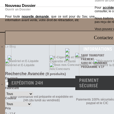
Suivre un Do
Nouveau Dossier
Pour
accéder
Ouvrir un Dossier
consulter, le 
Pour toute
nouvelle demande
, que ce soit pour du Sav, une
Nous traiton
information avant vente, votre droit de rétractation, etc
pas reçu de r
Vous pouvez ég
Contactez 
Social
Networks
Le Blog
INFORMATIONS
TARIF TRANSPORT
E-
PAIEMENT
Cigarette et Santé
SUIVI DE COMMANDE
Tous
Matériel et E-Liquide
Découvrir la 
PROGRAMME V.I.P
nos Concours
Recherche Avancée
(9 produits)
En stock
PAIEMENT
EXPÉDITION 24H
Oui (6)
SÉCURISÉ
Fabricant
Votre commande est préparée et expédiée en
Couleur
Paiements 100% sécurisés 
24h (du lundi au vendredi)
paypal et le CIC
Prix
2 - 12 €