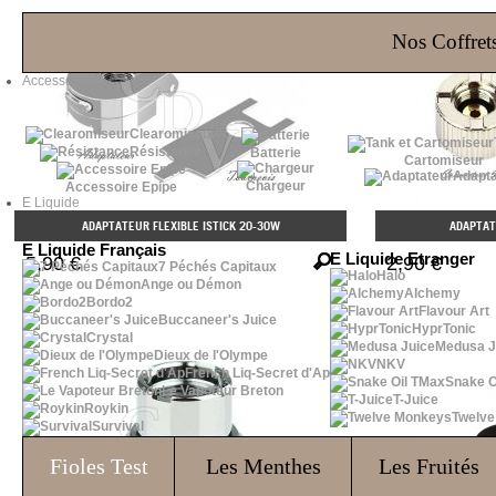
Les Bons Plans
Nos Coffrets
Accessoires
Clearomiseur
Résistance
Batterie
Cartomiseur
Adapta
Chargeur
Accessoire Epipe
E Liquide
ADAPTATEUR FLEXIBLE ISTICK 20-30W
ADAPTAT
E Liquide Français
E Liquide Etranger
5,90 €
2,90 €
7 Péchés Capitaux
Halo
Ange ou Démon
Alchemy
Bordo2
Flavour Art
Buccaneer's Juice
HyprTonic
Crystal
Medusa J
Dieux de l'Olympe
NKV
French Liq-Secret d'Ap
Snake O
Le Vapoteur Breton
T-Juice
Roykin
Twelv
Survival
Fioles
Test
Les Menthes
Les Fruités