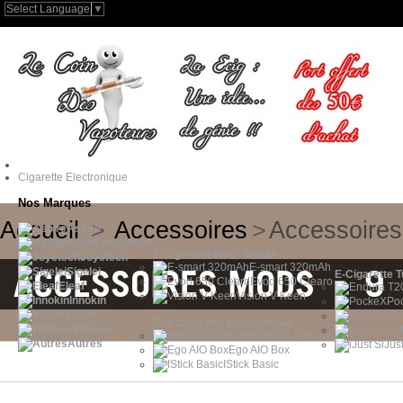
Select Language
▼
Cigarette Electronique
Nos Marques
Accueil
>
Accessoires
>
Accessoire
Aspire
Kangertech
E-Cigarette Mini - Middle
Joyetech
E-smart 320mAh
ACCESSOIRES MODS : 9 
Sigelei
E-Cigarette 
Evod 650 Clearo
Eleaf
Vision V-Keen
Innokin
Po
Vision
Eg
Box Cigarette Electronique
Wismec
Atopack Penguin
Autres
iJus
Ego AIO Box
IStick Basic