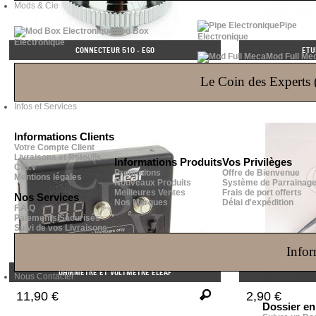
Mods & Cie
Pipe
Mod Box
Electronique
Electronique
CONNECTEUR 510 - EGO
ETU
Mod Full Me
2,90 €
4,90 €
Le Coin des Experts (
Infos et Services
Informations Clients
Votre Compte Client
Livraisons et Retours
Informations Produits
Vos Privilèges
C.G.V
Promotions
Offre de Bienvenue
Mentions légales
Nouveaux Produits
Système de Parrainag
Meilleures Ventes
Frais de port offerts
Nos Services
Nos Marques
Délai d'expédition
F.A.Q
Paiements Sécurisés
Suivi de vos Livraisons
Infor
OHMMÈTRE ET VOLTMÈTRE ELEAF
Nous Contacter
11,90 €
2,90 €
Dossier e