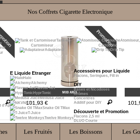
Nos Coffrets Cigarette Electronique
Tank et
Atomiseur,
e
Cartomiseur
Cartouche
Adaptateur
Drip Tip
ur
Accessoires pour Liquide
E Liquide Etranger
Flacons, Seringues, Fill in
Halo
Alchemy
DIY
Flavour Art
Bases et Nicodoses
MOD ARES
HyprTonic
Arômes
Medusa Juice
Concentrés
101,93 €
101,
Additif pour DIY
NKV
t d'Ap
Snake Oil TMax
Découverte et Promotion
T-Juice
Flacons 2,5 ml
Twelve Monkeys
DLUO Courte
hes
Les Fruités
Les Boissons
Les G