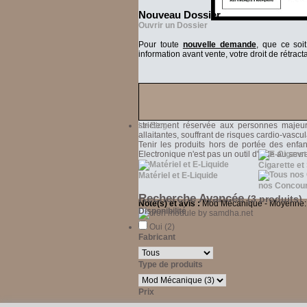
Nouveau Dossier
Ouvrir un Dossier
Pour toute
nouvelle demande
, que ce soi
information avant vente, votre droit de rétracta
Vous reconnaissez être âgé de plus de dix hu
Le Blog
strictement réservée aux personnes majeure
allaitantes, souffrant de risques cardio-vascu
Tenir les produits hors de portée des enfa
Electronique n'est pas un outil d'aide au sev
Cigarette et
Matériel et E-Liquide
nos Concou
Recherche Avancée
(3 produits)
Note(s) et avis :
Mod Mécanique
-
Moyenne
Disponibilité
Oui (2)
Fabricant
Type de produits
Prix
65 - 86 €