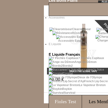
Les Bons Plans
PLUS
Accessoires
Clearomiseur
Résistance
Batteri
Charge
Accessoire Epipe
E Liquide
E Liquide Français
7 Péchés Capitaux
Ange ou Démon
Bordo2
Buccaneer's Juice
DRACO PAR GLOBAL VAPE
Crystal
Dieux de l'Olympe
66,00 €
French Liq-Secre
Le Vapoteur Breton
Roykin
Survival
Fioles
Test
Les Ment