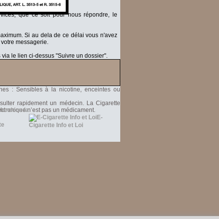
ices, que ce soit pour nous répondre, le
 maximum.
Si au dela de ce délai vous n'avez
 votre messagerie.
ia le lien ci-dessus "Suivre un dossier".
'ensemble des produits vendus sur ce site est
nes : Sensibles à la nicotine, enceintes ou
nsulter rapidement un médecin. La Cigarette
Electronique n’est pas un médicament.
fendons la
E-
Cigarette Info et Loi