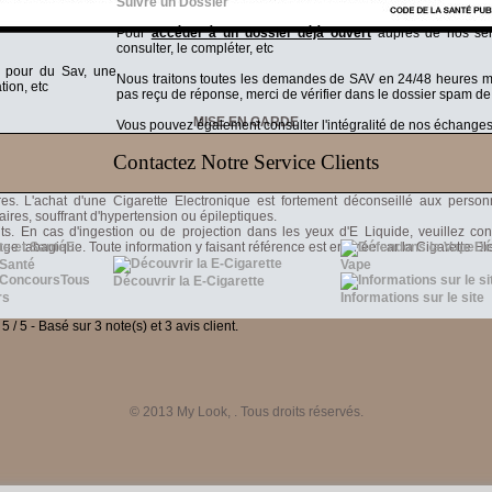
Suivre un Dossier
Pour
accéder à un dossier déjà ouvert
auprès de nos serv
consulter, le compléter, etc
t pour du Sav, une
Nous traitons toutes les demandes de SAV en 24/48 heures
tion, etc
pas reçu de réponse, merci de vérifier dans le dossier spam de
MISE EN GARDE
Vous pouvez également consulter l'intégralité de nos échanges v
Contactez Notre Service Clients
it ans avant tout achat sur ce site. La vente d'une Cigarette Electronique et de l
s. L'achat d'une Cigarette Electronique est fortement déconseillé aux person
laires, souffrant d'hypertension ou épileptiques.
nts. En cas d'ingestion ou de projection dans les yeux d'E Liquide, veuillez co
rage tabagique. Toute information y faisant référence est erronée car la Cigarette 
E-
Dé
 Santé
Vape
Tous
Découvrir la E-Cigarette
rs
Informations sur le site
:
5
/
5
-
Basé sur
3
note(s) et 3 avis client.
© 2013
My Look
, . Tous droits réservés.