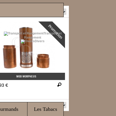
Tri
Transport et
Rangement
Divers
MOD MORPHEUS
93 €
Tri
ourmands
Les Tabacs