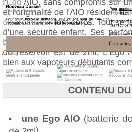
l'
Ego
AIO, sans compromis sur un d
Suivre un Do
Nouveau Dossier
Pour
accéder
et l'originalité de l'AIO résident d
Ouvrir un Dossier
consulter, le 
clearomiseur
Pour toute
nouvelle demande
font corps. Tout se f
, que ce soit pour du Sav, une
Nous traiton
information avant vente, votre droit de rétractation, etc
pas reçu de r
d'une sécurité enfant. Ses perf
Vous pouvez ég
batterie de 1500 mA lui conféran
Contactez 
du réservoir est de 2ml. L'Ego 
Le Blog
bien aux vapoteurs débutants co
E-
Cigarette et Santé
Tous
Matériel et E-Liquide
Découvrir la 
nos Concours
CONTENU DU
une Ego AIO
(batterie 
)
de
2ml