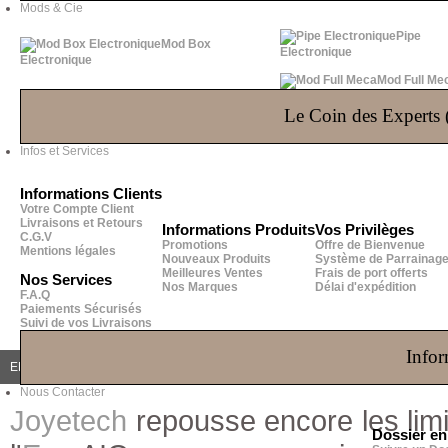
Mods & Cie
Pipe
Mod Box
Electronique
Electronique
Mod Full Me
Le Coin des Experts (
Infos et Services
Informations Clients
Votre Compte Client
Livraisons et Retours
Informations Produits
Vos Privilèges
C.G.V
Promotions
Offre de Bienvenue
Mentions légales
Nouveaux Produits
Système de Parrainag
Meilleures Ventes
Frais de port offerts
Nos Services
Nos Marques
Délai d'expédition
F.A.Q
Paiements Sécurisés
Suivi de vos Livraisons
Infor
EN SAVOIR PLUS
ACCESSOIRES
AVIS (0)
QUESTIONS
(0)
Nous Contacter
Joyetech
repousse encore les limit
Dossier e