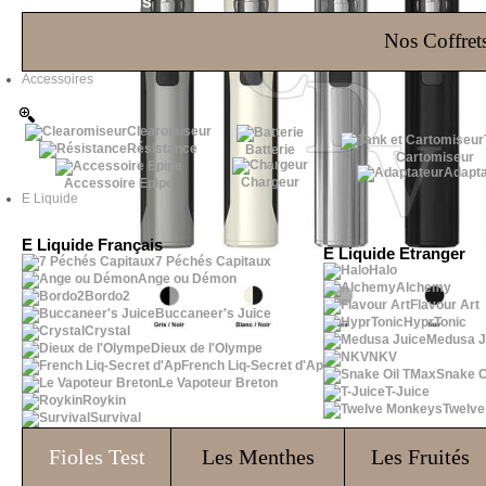
Les Bons Plans
Nos Coffrets
Accessoires
Clearomiseur
Résistance
Batterie
Cartomiseur
Adapta
Chargeur
Accessoire Epipe
E Liquide
E Liquide Français
E Liquide Etranger
7 Péchés Capitaux
Halo
Ange ou Démon
Alchemy
Bordo2
Flavour Art
Buccaneer's Juice
HyprTonic
Crystal
Medusa J
Dieux de l'Olympe
NKV
French Liq-Secret d'Ap
Snake O
Le Vapoteur Breton
T-Juice
Roykin
Twelv
Survival
Fioles
Test
Les Menthes
Les Fruités