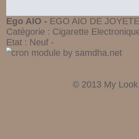
Ego AIO -
EGO AIO DE JOYETECH
Catégorie :
Cigarette Electroniqu
Etat :
Neuf
-
© 2013
My Look