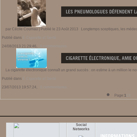
LES PNEUMOLOGUES DÉFENDENT L
par Cécile Coumau | Publié le 23 Août 2013 Longtemps sceptiques, les médecins
Publié dans
E-Cigarette et Santé
24/08/2013 21:29:46,
0 commentaires
CIGARETTE ÉLECTRONIQUE, AMIE O
La cigarette électronique connaît un grand succès : on estime à un million le nom
Publié dans
E-Cigarette et Santé
23/07/2013 19:57:24,
0 commentaires
Page:
1
2
3
Social
Networks
INFORMATIONS