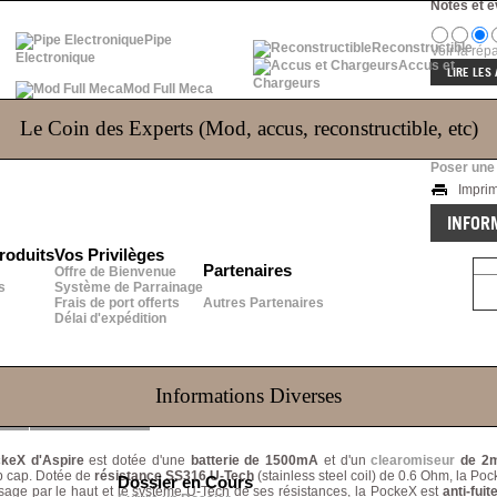
Notes et é
Pipe
Reconstructible
Voir la répa
Electronique
Accus et
LIRE LES 
Chargeurs
Mod Full Meca
Parta
Le Coin des Experts (Mod, accus, reconstructible, etc)
Envoy
Poser une
Impri
INFOR
roduits
Vos Privilèges
Partenaires
Offre de Bienvenue
s
Système de Parrainage
Frais de port offerts
Autres Partenaires
Délai d'expédition
Informations Diverses
(2)
QUESTIONS
(1)
keX d'Aspire
est dotée d'une
batterie de 1500mA
et d'un
clearomiseur
de 2m
op cap. Dotée de
résistance SS316 U-Tech
(stainless steel coil) de 0.6 Ohm, la P
Dossier en Cours
sage par le haut et le système U-Tech de ses résistances, la PockeX est
anti-fuit