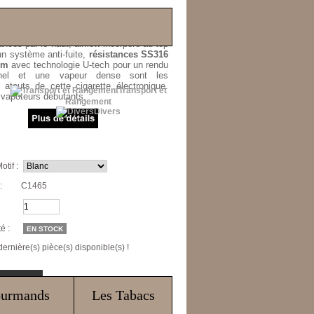
 et compacte, la
PockeX AIO
d'Aspire
d'une autonomie de
1500mA
et d'un
r de
2ml
. Remplissage et remplacement
ances par le haut, airflow incorporé au top
un système anti-fuite,
résistances SS316
hm
avec technologie U-tech pour un rendu
nnel et une vapeur dense sont les
 atouts de cette cigarette électronique.
Transport et
 vapoteurs débutants.
Rangement
Divers
otif :
:
C1465
é :
EN STOCK
 dernière(s) pièce(s) disponible(s) !
ourmands
Les Tabacs