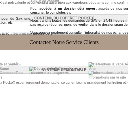
Suivre un Dossier
X
est polyvalente et conviendra aussi bien aux vapoteurs débutants comme confir
Pour
accéder à un dossier déjà ouvert
auprès de nos serv
consulter, le compléter, etc
CONTENU DU COFFRET POCKEX
t pour du Sav, une
Nous traitons toutes les demandes de SAV en 24/48 heures
tion, etc
pas reçu de réponse, merci de vérifier dans le dossier spam de
Vous pouvez également consulter l'intégralité de nos échanges v
A avec
clearomiseur
intégré de
)
2ml
 une pré-montée dans le réservoir)
Contactez Notre Service Clients
E-
Dé
 Santé
Vape
SYSTEME DEMONTABLE
Tous
Découvrir la E-Cigarette
rs
Informations sur le site
a PockeX est entièrement démontable, ce qui en facilite grandement l'entretien et 