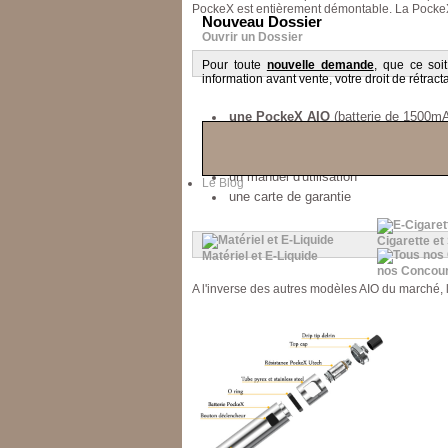
PockeX est entièrement démontable. L
a Pocke
Nouveau Dossier
Ouvrir un Dossier
Pour toute
nouvelle demande
, que ce soi
information avant vente, votre droit de rétracta
une PockeX AIO
(batterie de 1500m
2 résistances SS316 de 0.6 ohm (dont
un cable micro usb
un manuel d'utilisation
Le Blog
une carte de garantie
Cigarette et
Matériel et E-Liquide
nos Concou
A l'inverse des autres modèles AIO du marché, l