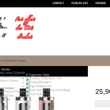
CONTACT
PLAN DU SITE
FAVORIS
>
PockeX AIO d'Aspire
- Middle
E-smart 320mAh
E-Cigarette Tube
Evod 650 Clearo
Endura T20
Vision V-Keen
PockeX
Ego AIO
ectronique
25,9
Ego One Mega
Atopack Penguin
iJust S
go AIO Box
ick Basic