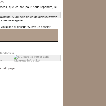
més.
ices, que ce soit pour nous répondre, le
 maximum.
Si au dela de ce délai vous n'avez
 votre messagerie.
ia le lien ci-dessus "Suivre un dossier".
fendons la
E-
Cigarette Info et Loi
le nettoyage.