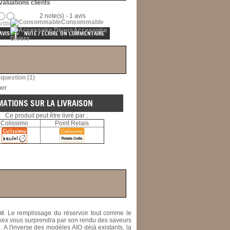
valuations clients
2 note(s) - 1 avis
Consommable
rtition
Accessoire
AVIS
NOTE / ÉCRIRE UN COMMENTAIRE
Divers
ger sur Facebook
er à un ami
 question
(1)
mer
MATIONS SUR LA LIVRAISON
Ce produit peut être livré par :
Colissimo
Point Relais
l
. Le remplissage du réservoir tout comme le
ockex vous surprendra par son rendu des saveurs
e
. A l'inverse des modèles AIO déjà existants, la