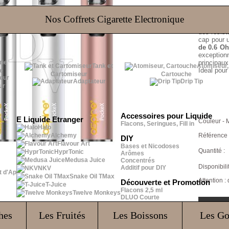
Discrète
dispose 
Nos Coffrets Cigarette Electronique
réservoi
des résist
cap pour 
de 0.6 O
exceptio
principaux
Tank et
Atomiseur,
Ideal pour
e
Cartomiseur
Cartouche
Adaptateur
Drip Tip
ur
Accessoires pour Liquide
E Liquide Etranger
Couleur - M
Flacons, Seringues, Fill in
Halo
Alchemy
Référence 
DIY
Flavour Art
Bases et Nicodoses
Quantité :
HyprTonic
Arômes
Medusa Juice
Concentrés
Disponibilit
Additif pour DIY
NKV
t d'Ap
Snake Oil TMax
Attention :
Découverte et Promotion
T-Juice
Flacons 2,5 ml
Twelve Monkeys
DLUO Courte
hes
Les Fruités
Les Boissons
Les G