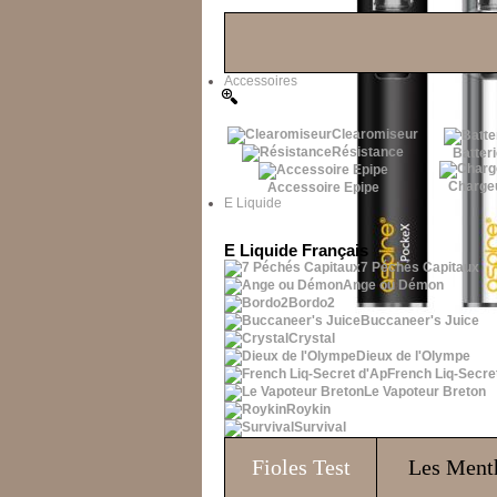
Les Bons Plans
Accessoires
Clearomiseur
Résistance
Batteri
Charge
Accessoire Epipe
E Liquide
E Liquide Français
7 Péchés Capitaux
Ange ou Démon
Bordo2
Buccaneer's Juice
Crystal
Dieux de l'Olympe
French Liq-Secre
Le Vapoteur Breton
Roykin
Survival
Fioles
Test
Les Ment