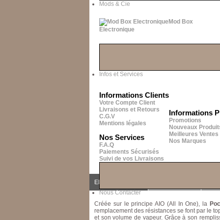
Mods & Cie
Mod Box
Electronique
Infos et Services
Informations Clients
Votre Compte Client
Livraisons et Retours
Informations P
C.G.V
Promotions
Mentions légales
Nouveaux Produit
Meilleures Ventes
Nos Services
Nos Marques
F.A.Q
Paiements Sécurisés
Suivi de vos Livraisons
EN SAVOIR PLUS
ACCESSOIRES
AVIS 
Nous Contacter
Créée sur le principe AIO (All In One), la
Poc
remplacement des résistances se font par le t
et son volume de vapeur. Grâce à son remplis