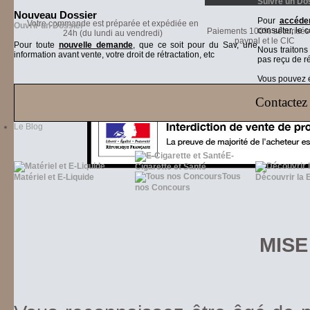
Suivre un Do
Nouveau Dossier
Pour
accéder
Votre commande est préparée et expédiée en
Ouvrir un Dossier
consulter, le 
Paiements 100% sécurisés 
24h (du lundi au vendredi)
paypal et le CIC
Pour toute
nouvelle demande
, que ce soit pour du Sav, une
Nous traiton
information avant vente, votre droit de rétractation, etc
pas reçu de r
Vous pouvez ég
Contactez 
Le Blog
E-
Cigarette et Santé
Tous
Matériel et E-Liquide
Découvrir la 
nos Concours
MISE