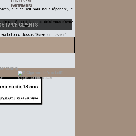
ECIG ET SANTÉ
PARTENAIRES
ices, que ce soit pour nous répondre, le
 maximum.
Si au dela de ce délai vous n'avez
SERVICE CLIENTS
 votre messagerie.
ia le lien ci-dessus "Suivre un dossier".
ntactez notre service commercial du lundi
au vendredi de 9h à 18h.
fendons la
E-
Cigarette Info et Loi