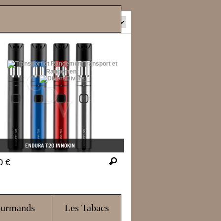
Tri
Transport et
Rangement
Divers
ENDURA T20 INNOKIN
0 €
ourmands
Les Tabacs