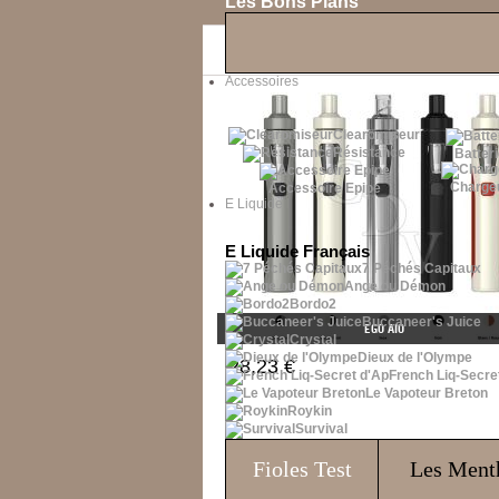
Les Bons Plans
Accessoires
Clearomiseur
Résistance
Batteri
Charge
Accessoire Epipe
E Liquide
E Liquide Français
7 Péchés Capitaux
Ange ou Démon
Bordo2
Buccaneer's Juice
EGO AIO
Crystal
Dieux de l'Olympe
28,23 €
French Liq-Secre
Le Vapoteur Breton
Roykin
Survival
Fioles
Test
Les Ment