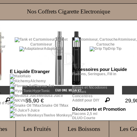
Nos Coffrets Cigarette Electronique
Tank et
Atomiseur,
e
Cartomiseur
Cartouche
Adaptateur
Drip Tip
ur
Accessoires pour Liquide
E Liquide Etranger
Flacons, Seringues, Fill in
Halo
Alchemy
DIY
Flavour Art
Bases et Nicodoses
EGO ONE MEGA V2
HyprTonic
Arômes
Medusa Juice
Concentrés
55,90 €
29,9
Additif pour DIY
NKV
t d'Ap
Snake Oil TMax
Découverte et Promotion
T-Juice
Flacons 2,5 ml
Twelve Monkeys
DLUO Courte
hes
Les Fruités
Les Boissons
Les G