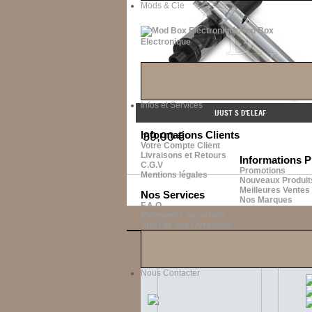
Mods & Cie
Mod Box
Electronique
Infos et Services
IJUST S D'ELEAF
Informations Clients
39,90 €
Votre Compte Client
Livraisons et Retours
Informations P
C.G.V
Promotions
Mentions légales
Nouveaux Produit
Meilleures Ventes
Nos Services
Nos Marques
F.A.Q
Paiements Sécurisés
Suivi de vos Livraisons
Soc
Netw
Nous Contacter