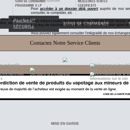
Suivre un Dossier
SUIVI DE COMMANDE
MEILLEURES VENTES
PROGRAMME V.I.P
CERTIFICATS
Pour
accéder à un dossier déjà ouvert
auprès de nos serv
consulter, le compléter, etc
t pour du Sav, une
PAIEMENT
Nous traitons toutes les demandes de SAV en 24/48 heures
SUIVI DE COMMANDE
tion, etc
pas reçu de réponse, merci de vérifier dans le dossier spam de
SÉCURISÉ
Vous pouvez également consulter l'intégralité de nos échanges v
e en
Suivez votre commande en temps réel
Co
Contactez Notre Service Clients
Paiements 100% sécurisés via
sur votre compte client
paypal et le CIC
E-
Dé
 Santé
Vape
Tous
Découvrir la E-Cigarette
rs
Informations sur le site
MISE EN GARDE