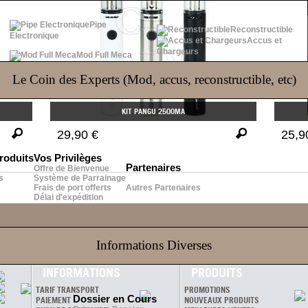
Pipe
Reconstructible
Electronique
Accus et
Chargeurs
Mod Full Meca
Le Coin des Experts (Mod, accus, reconstructible, etc)
KIT PANGU 2500MA
29,90 €
25,9
roduits
Vos Privilèges
Partenaires
Offre de Bienvenue
s
Système de Parrainage
Frais de port offerts
Autres Partenaires
Délai d'expédition
Informations Diverses
ial
orks
INFORMATIONS
PRODUITS
TARIF TRANSPORT
PROMOTIONS
Dossier en Cours
PAIEMENT
NOUVEAUX PRODUITS