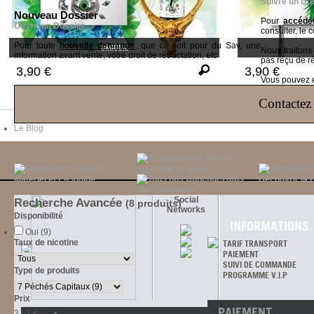
Suivre un Do
Nouveau Dossier
Pour
accéder
Ouvrir un Dossier
consulter, le 
Pour toute
nouvelle demande
, que ce soit pour du Sav, une
ORGUEIL
Nous traiton
information avant vente, votre droit de rétractation, etc
pas reçu de r
3,90 €
3,90 €
Vous pouvez ég
Contactez 
Le Blog
E-
Cigarette et Santé
Tous
Matériel et E-Liquide
Découvrir la 
nos Concours
Social
Recherche Avancée
(8 produits)
Networks
Disponibilité
INFORMATIONS
Oui (9)
Taux de nicotine
TARIF TRANSPORT
PAIEMENT
SUIVI DE COMMANDE
Type de produits
PROGRAMME V.I.P
Prix
PAIEMENT
3 - 7 €