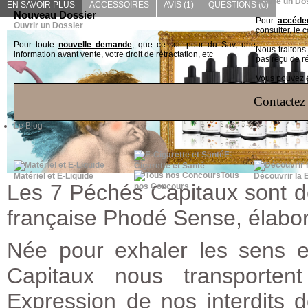
Suivre un Do
EN SAVOIR PLUS
ACCESSOIRES
AVIS (1)
QUESTIONS
(0)
Nouveau Dossier
Pour
accéder
Ouvrir un Dossier
consulter, le 
Pour toute
nouvelle demande
, que ce soit pour du Sav, une
Nous traiton
information avant vente, votre droit de rétractation, etc
pas reçu de r
Vous pouvez ég
Contactez 
Le Blog
E-
Cigarette et Santé
Tous
Matériel et E-Liquide
Découvrir la 
Les 7 Péchés Capitaux sont d
nos Concours
française Phodé Sense, élabor
Née pour exhaler les sens e
Capitaux nous transporten
Expression de nos interdits