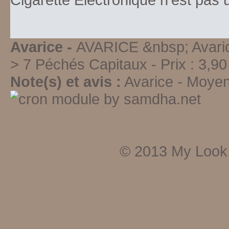
Avarice -
AVARICE &nbsp; Avarice
> 7 Péchés Capitaux
-
Prix :
3,90
Note(s) et avis :
Avarice
-
Moye
© 2013
My Look