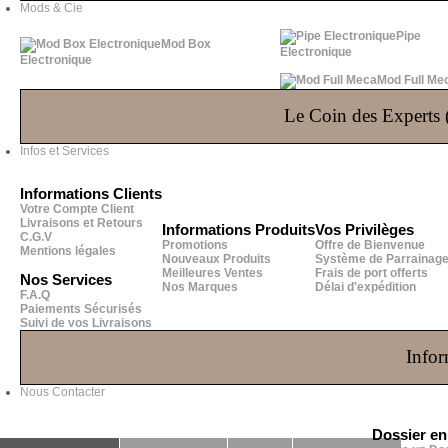
Mods & Cie
Pipe
Mod Box
Electronique
Electronique
Mod Full Me
Le Coin des Experts (
Infos et Services
Informations Clients
Votre Compte Client
Livraisons et Retours
Informations Produits
Vos Privilèges
C.G.V
Promotions
Offre de Bienvenue
Mentions légales
Nouveaux Produits
Système de Parrainag
Meilleures Ventes
Frais de port offerts
Nos Services
Nos Marques
Délai d'expédition
F.A.Q
Paiements Sécurisés
Suivi de vos Livraisons
Infor
Nous Contacter
Dossier e