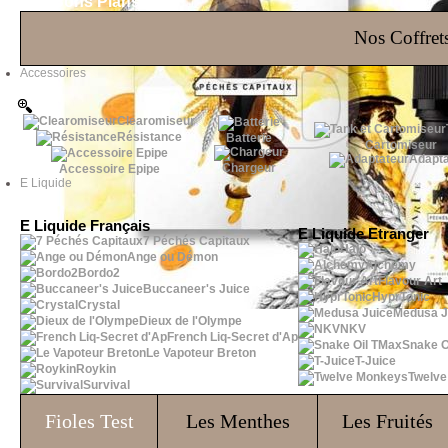
Les Bons Plans
Nos Coffrets
Accessoires
Clearomiseur
Résistance
Batterie
Cartomiseur
Adapta
Chargeur
Accessoire Epipe
E Liquide
E Liquide Français
E Liquide Etranger
7 Péchés Capitaux
Halo
Ange ou Démon
Alchemy
Bordo2
Flavour Art
Buccaneer's Juice
HyprTonic
Crystal
Medusa J
Dieux de l'Olympe
NKV
French Liq-Secret d'Ap
Snake O
Le Vapoteur Breton
T-Juice
Roykin
Twelv
Survival
Fioles
Test
Les Menthes
Les Fruités