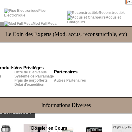
Pipe
Reconstructible
Electronique
Accus et
Chargeurs
Mod Full Meca
S
(1)
Le Coin des Experts (Mod, accus, reconstructible, etc)
 Aspire Nautilus et mini Nautilus. La position verticale de la résistance pe
roduits
Vos Privilèges
Partenaires
Offre de Bienvenue
s
Système de Parrainage
Frais de port offerts
Autres Partenaires
Délai d'expédition
Informations Diverses
 CATÉGORIE :
Dossier en Cours