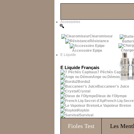
Les Bons Plans
Accessoires
Clearomiseur
Résistance
Batteri
Charge
Accessoire Epipe
E Liquide
E Liquide Français
7 Péchés Capitaux
Ange ou Démon
Bordo2
Buccaneer's Juice
Crystal
Dieux de l'Olympe
French Liq-Secre
Le Vapoteur Breton
Roykin
Survival
Fioles
Test
Les Ment