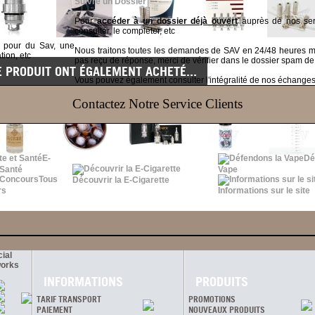
Suivre un Dossier
Pour
accéder à un dossier déjà ouvert
auprès de nos serv
consulter, le compléter, etc
t pour du Sav, une
Nous traitons toutes les demandes de SAV en 24/48 heures
tion, etc
pas reçu de réponse, merci de vérifier dans le dossier spam de
E PRODUIT ONT ÉGALEMENT ACHETÉ...
Vous pouvez également consulter l'intégralité de nos échanges v
Contactez Notre Service Clients
E-
Dé
 Santé
Vape
Tous
Découvrir la E-Cigarette
rs
Informations sur le site
ial
orks
INFORMATIONS
PRODUITS
TARIF TRANSPORT
PROMOTIONS
PAIEMENT
NOUVEAUX PRODUITS