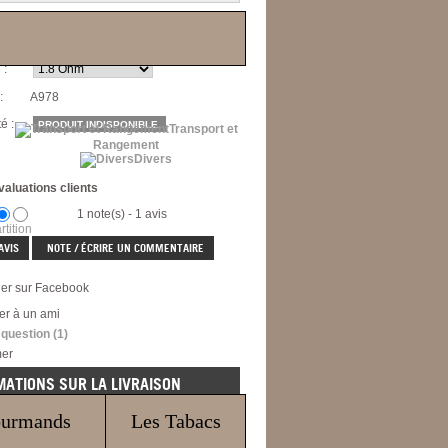
 :
:
A978
é :
PRODUIT INDISPONIBLE.
Transport et
Rangement
Divers
valuations clients
1 note(s) - 1 avis
rtition
AVIS
NOTE / ÉCRIRE UN COMMENTAIRE
ger sur Facebook
er à un ami
 question
(1)
mer
MATIONS SUR LA LIVRAISON
Ce produit peut être livré par :
ourmands
Les Tabacs
issimo
Suivi international
Lettre suivie