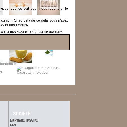
ices, que ce soit pour nous répondre, le
 maximum.
Si au dela de ce délai vous n'avez
 votre messagerie.
ia le lien ci-dessus "Suivre un dossier".
fendons la
E-
Cigarette Info et Loi
SOCIÉTÉ
MENTIONS LÉGALES
CGV