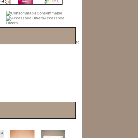
Consommable
Accessoire
Divers
rmet une meilleure répartition de chauffe et