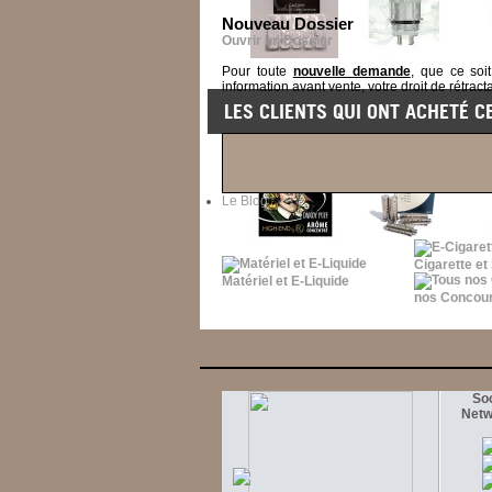
Nouveau Dossier
Ouvrir un Dossier
Pour toute
nouvelle demande
, que ce soi
information avant vente, votre droit de rétracta
LES CLIENTS QUI ONT ACHETÉ C
Le Blog
Cigarette et
Matériel et E-Liquide
nos Concou
Soc
Netw