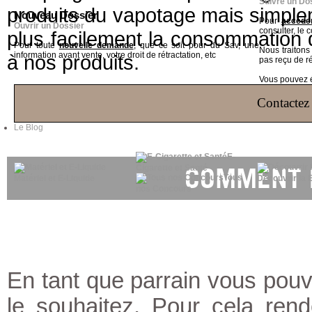
Suivre un Do
produits du vapotage mais simple
Nouveau Dossier
Pour
accéder
Ouvrir un Dossier
consulter, le 
plus facilement la consommation
Pour toute
nouvelle demande
, que ce soit pour du Sav, une
Nous traiton
information avant vente, votre droit de rétractation, etc
à nos produits.
pas reçu de r
Vous pouvez ég
Contactez 
Le Blog
E-
COMMENT E
Cigarette et Santé
Tous
Matériel et E-Liquide
Découvrir la 
nos Concours
En tant que parrain vous pouve
le souhaitez. Pour cela re