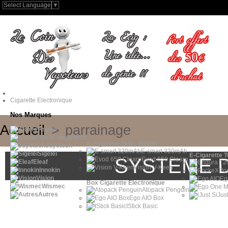
Select Language
▼
Cigarette Electronique
Nos Marques
Accueil
>
parrainage
Aspire
Kangertech
E-Cigarette Mini - Middle
Joyetech
E-smart 320mAh
Sigelei
E-Cigarette 
SYSTEME 
Evod 650 Clearo
Eleaf
Vision V-Keen
Innokin
Po
Vision
Eg
Box Cigarette Electronique
Wismec
Atopack Penguin
Autres
iJus
Ego AIO Box
IStick Basic