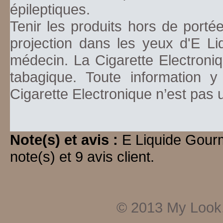
épileptiques.
Tenir les produits hors de porté
projection dans les yeux d'E Li
médecin. La Cigarette Electroniq
tabagique. Toute information y
Cigarette Electronique n’est pas
Note(s) et avis :
E Liquide Gou
note(s) et 9 avis client.
© 2013
My Look