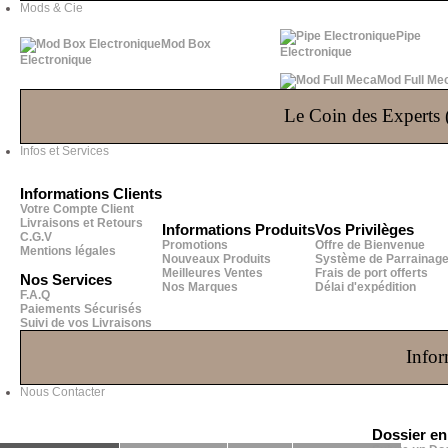
Mods & Cie
Pipe
Mod Box
Electronique
Electronique
Mod Full Me
Le Coin des Experts (
Infos et Services
Informations Clients
Votre Compte Client
Livraisons et Retours
Informations Produits
Vos Privilèges
C.G.V
Promotions
Offre de Bienvenue
Mentions légales
Nouveaux Produits
Système de Parrainag
Meilleures Ventes
Frais de port offerts
Nos Services
Nos Marques
Délai d'expédition
F.A.Q
Paiements Sécurisés
Suivi de vos Livraisons
Infor
Nous Contacter
Dossier e