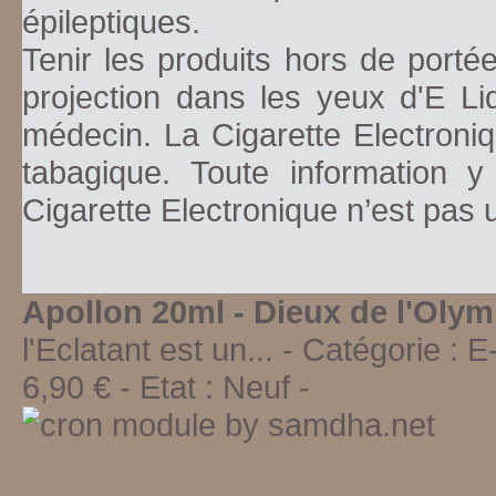
épileptiques.
Tenir les produits hors de porté
projection dans les yeux d'E Li
médecin. La Cigarette Electroniq
tabagique. Toute information y
Cigarette Electronique n’est pas
Apollon 20ml - Dieux de l'Oly
l'Eclatant est un...
- Catégorie :
E
6,90
€ - Etat :
Neuf
-