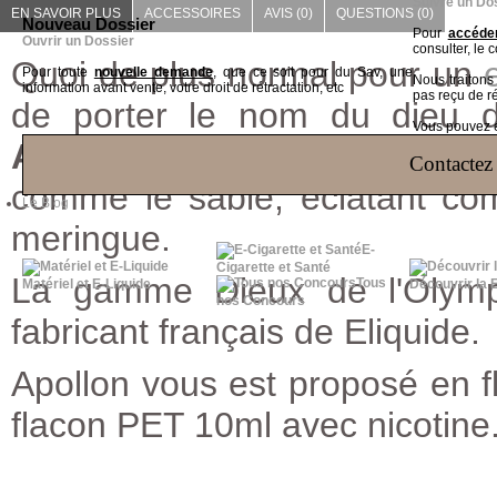
Suivre un Do
EN SAVOIR PLUS
ACCESSOIRES
AVIS (0)
QUESTIONS
(0)
Nouveau Dossier
Pour
accéder
Ouvrir un Dossier
consulter, le 
Quoi de plus normal pour un
Pour toute
nouvelle demande
, que ce soit pour du Sav, une
Nous traiton
information avant vente, votre droit de rétractation, etc
pas reçu de r
de porter le nom du dieu des
Vous pouvez ég
Apollon
est un e liquide ra
Contactez 
comme le sablé, éclatant co
Le Blog
meringue.
E-
Cigarette et Santé
La gamme Dieux de l'Olympe
Tous
Matériel et E-Liquide
Découvrir la 
nos Concours
fabricant français de Eliquide.
Apollon vous est proposé en f
flacon PET 10ml avec nicotine