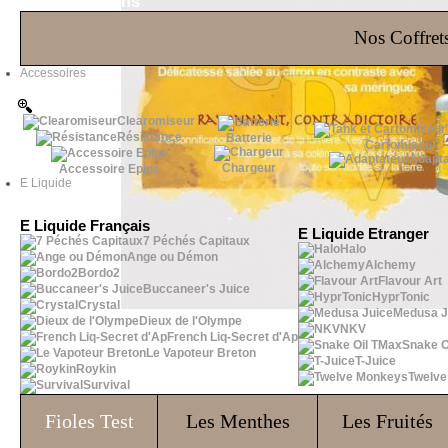
Les Bons Plans
Nos Coffrets
Accessoires
Clearomiseur
Résistance
Batterie
Cartomiseur
Adapta
Chargeur
Accessoire Epipe
E Liquide
E Liquide Français
E Liquide Etranger
7 Péchés Capitaux
Halo
Ange ou Démon
Alchemy
Bordo2
Flavour Art
Buccaneer's Juice
HyprTonic
Crystal
Medusa J
Dieux de l'Olympe
NKV
French Liq-Secret d'Ap
Snake O
Le Vapoteur Breton
T-Juice
Roykin
Twelv
Survival
Fioles
Test
Les Menthes
Les Fruités