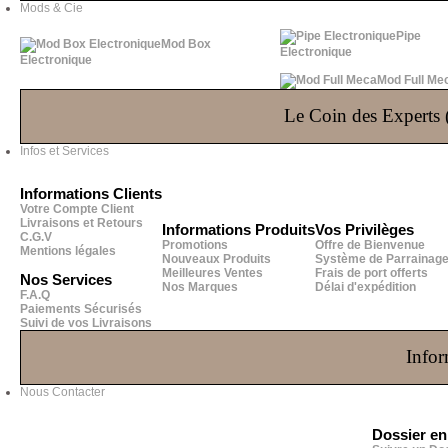
Mods & Cie
Pipe
Mod Box
Electronique
Electronique
Mod Full Me
Le Coin des Experts (
Infos et Services
Informations Clients
Votre Compte Client
Livraisons et Retours
Informations Produits
Vos Privilèges
C.G.V
Promotions
Offre de Bienvenue
Mentions légales
Nouveaux Produits
Système de Parrainag
Meilleures Ventes
Frais de port offerts
Nos Services
Nos Marques
Délai d'expédition
F.A.Q
Paiements Sécurisés
Suivi de vos Livraisons
Infor
Nous Contacter
Dossier e