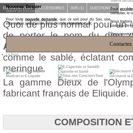
Suivre un Do
Nouveau Dossier
EN SAVOIR PLUS
ACCESSOIRES
AVIS (1)
QUESTIONS
(0)
Pour
accéder
Ouvrir un Dossier
consulter, le 
Pour toute
nouvelle demande
, que ce soit pour du Sav, une
Quoi de plus normal pour un
Nous traiton
information avant vente, votre droit de rétractation, etc
pas reçu de r
de porter le nom du dieu des
Vous pouvez ég
Contactez 
Apollon
est un e liquide ra
comme le sablé, éclatant co
Le Blog
meringue.
E-
Cigarette et Santé
Tous
Matériel et E-Liquide
Découvrir la 
La gamme Dieux de l'Olympe
nos Concours
fabricant français de Eliquide.
COMPOSITION E