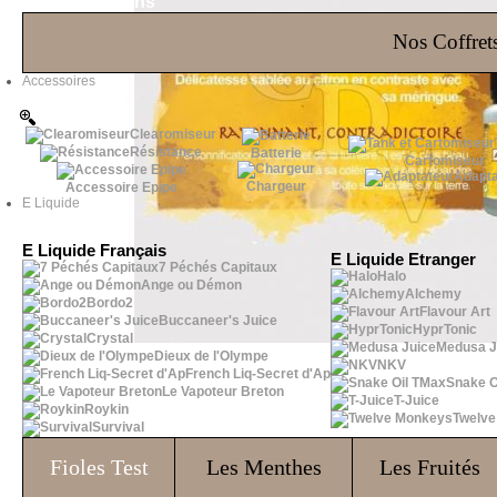
Les Bons Plans
Nos Coffrets
Accessoires
Clearomiseur
Résistance
Batterie
Cartomiseur
Adapta
Chargeur
Accessoire Epipe
E Liquide
E Liquide Français
E Liquide Etranger
7 Péchés Capitaux
Halo
Ange ou Démon
Alchemy
Bordo2
Flavour Art
Buccaneer's Juice
HyprTonic
Crystal
Medusa J
Dieux de l'Olympe
NKV
French Liq-Secret d'Ap
Snake O
Le Vapoteur Breton
T-Juice
Roykin
Twelv
Survival
Fioles
Test
Les Menthes
Les Fruités