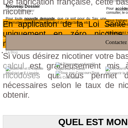
De fabrication française, cette b
Suivre un Do
Nouveau Dossier
nicotine.
Pour
accéder
Ouvrir un Dossier
consulter, le 
Pour toute
nouvelle demande
, que ce soit pour du Sav, une
Nous traiton
En application de la Loi Sant
information avant vente, votre droit de rétractation, etc
pas reçu de r
uniquement en zéro nicotine. 
Vous pouvez ég
notre
page dédiée
sur le blog
.
Contactez 
Le Blog
Si vous désirez nicotiner votre b
calcul
est gracieusement mis à 
E-
Cigarette et Santé
nicodoses
qui vous permet d
Tous
Matériel et E-Liquide
Découvrir la 
nos Concours
nécessaires selon le taux de ni
obtenir.
QUEL EST MON