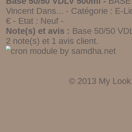
Base 50/50 VDLV 500ml -
BASE 
Vincent Dans...
- Catégorie :
E-Li
€ - Etat :
Neuf
-
Note(s) et avis :
Base 50/50 VD
2
note(s) et
1
avis client.
© 2013
My Look