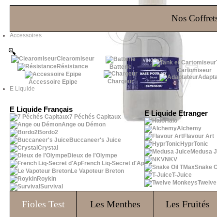
Les Bons Plans
Nos Coffrets
Accessoires
Clearomiseur
Résistance
Batterie
Cartomiseur
Adapta
Chargeur
Accessoire Epipe
E Liquide
E Liquide Français
E Liquide Etranger
7 Péchés Capitaux
Halo
Ange ou Démon
Alchemy
Bordo2
Flavour Art
Buccaneer's Juice
HyprTonic
Crystal
Medusa J
Dieux de l'Olympe
NKV
French Liq-Secret d'Ap
Snake O
Le Vapoteur Breton
T-Juice
Roykin
Twelv
Survival
Fioles
Test
Les Menthes
Les Fruités