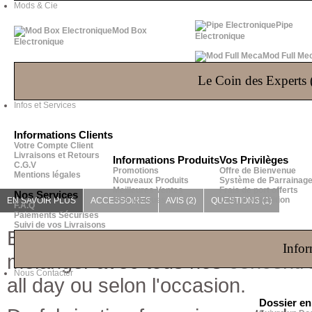
Mods & Cie
Pipe
Mod Box
Electronique
Electronique
Mod Full Me
Le Coin des Experts (
Infos et Services
Informations Clients
Votre Compte Client
Livraisons et Retours
Informations Produits
Vos Privilèges
C.G.V
Promotions
Offre de Bienvenue
Mentions légales
Nouveaux Produits
Système de Parrainag
Meilleures Ventes
Frais de port offerts
Nos Services
Nos Marques
Délai d'expédition
EN SAVOIR PLUS
ACCESSOIRES
AVIS (2)
QUESTIONS
(1)
F.A.Q
Paiements Sécurisés
Suivi de vos Livraisons
Base VDLV, en 50% Propylène 
Infor
mélanger avec tous nos
concentr
Nous Contacter
all day ou selon l'occasion.
Dossier e