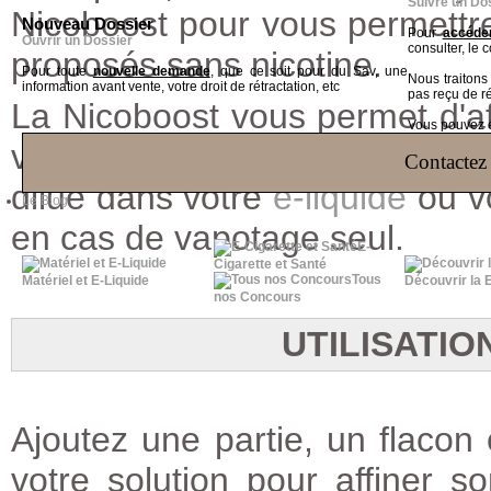
Suivre un Do
Nicoboost pour vous permettr
Nouveau Dossier
Pour
accéder
Ouvrir un Dossier
consulter, le 
proposés sans nicotine.
Pour toute
nouvelle demande
, que ce soit pour du Sav, une
Nous traiton
information avant vente, votre droit de rétractation, etc
pas reçu de r
La Nicoboost vous permet d'aff
Vous pouvez ég
votre E liquide. Cet additi
Contactez 
dilué dans votre
e-liquide
ou vo
Le Blog
en cas de vapotage seul.
E-
Cigarette et Santé
Tous
Matériel et E-Liquide
Découvrir la 
nos Concours
UTILISATI
Ajoutez une partie, un flacon
votre solution pour affiner s