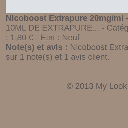
Nicoboost Extrapure 20mg/ml 
10ML DE EXTRAPURE...
- Catég
:
1,80
€ - Etat :
Neuf
-
Note(s) et avis :
Nicoboost Extr
sur
1
note(s) et
1
avis client.
© 2013
My Look