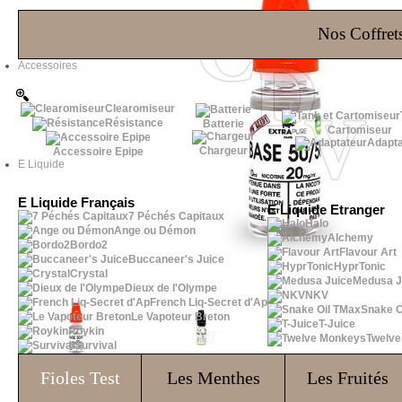
Les Bons Plans
Nos Coffrets
Accessoires
Clearomiseur
Résistance
Batterie
Cartomiseur
Adapta
Chargeur
Accessoire Epipe
E Liquide
E Liquide Français
E Liquide Etranger
7 Péchés Capitaux
Halo
Ange ou Démon
Alchemy
Bordo2
Flavour Art
Buccaneer's Juice
HyprTonic
Crystal
Medusa J
Dieux de l'Olympe
NKV
French Liq-Secret d'Ap
Snake O
Le Vapoteur Breton
T-Juice
Roykin
Twelv
Survival
Fioles
Test
Les Menthes
Les Fruités