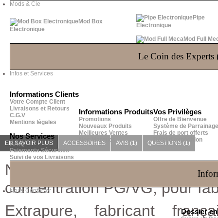
Mods & Cie
Pipe
Mod Box
Electronique
Electronique
Mod Full Me
Le Coin des Experts (
Infos et Services
Informations Clients
Votre Compte Client
Livraisons et Retours
Informations Produits
Vos Privilèges
C.G.V
Promotions
Offre de Bienvenue
Mentions légales
Nouveaux Produits
Système de Parrainag
Meilleures Ventes
Frais de port offerts
Nos Services
Nos Marques
Délai d'expédition
EN SAVOIR PLUS
ACCESSOIRES
AVIS (1)
QUESTIONS
(1)
F.A.Q
Paiements Sécurisés
Suivi de vos Livraisons
Nicoboost de 10ml dosée à 
Infor
concentration PG/VG, pour fabr
Nous Contacter
Extrapure, fabricant fra
Dossier e