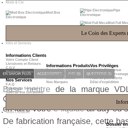
Mods & Cie
Pipe
Mod Box
Electronique
Electronique
Mod Full Me
Le Coin des Experts (
Infos et Services
Informations Clients
Votre Compte Client
Livraisons et Retours
Informations Produits
Vos Privilèges
C.G.V
Promotions
Offre de Bienvenue
Mentions légales
EN SAVOIR PLUS
ACCESSOIRES
AVIS (0)
QUESTIONS
(0)
Nouveaux Produits
Système de Parrainag
Meilleures Ventes
Frais de port offerts
Nos Services
Nos Marques
Délai d'expédition
F.A.Q
Base neutre
de la marque VDL
Paiements Sécurisés
Suivi de vos Livraisons
Glycérine Végétale. A mélanger 
Infor
en faire votre
e-liquide
all day ou s
Nous Contacter
De fabrication française, cette b
Dossier e