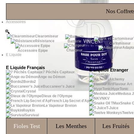
Les Bons Plans
Nos Coffrets
Accessoires
Clearomiseur
Résistance
Batterie
Cartomiseur
Adapta
Chargeur
Accessoire Epipe
E Liquide
E Liquide Français
E Liquide Etranger
7 Péchés Capitaux
Halo
Ange ou Démon
Alchemy
Bordo2
Flavour Art
Buccaneer's Juice
HyprTonic
Crystal
Medusa J
Dieux de l'Olympe
NKV
French Liq-Secret d'Ap
Snake O
Le Vapoteur Breton
T-Juice
Roykin
Twelv
Survival
Fioles
Test
Les Menthes
Les Fruités