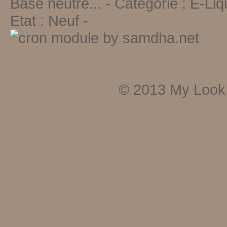
Base neutre...
- Catégorie :
E-Liq
Etat :
Neuf
-
© 2013
My Look