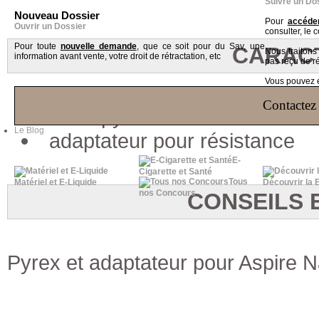
Suivre un Do
Nouveau Dossier
Pour
accéder
Ouvrir un Dossier
consulter, le 
Pour toute
nouvelle demande
, que ce soit pour du Sav, une
CARAC
Nous traiton
information avant vente, votre droit de rétractation, etc
pas reçu de r
Vous pouvez ég
Contactez 
Tube pyrex 26*21.5mm
Le Blog
adaptateur pour résistance
E-
Cigarette et Santé
Tous
Matériel et E-Liquide
Découvrir la 
nos Concours
CONSEILS 
Pyrex et adaptateur pour Aspire N