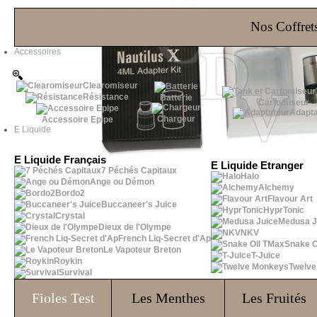
Les Bons Plans
Nos Coffrets
Accessoires
Clearomiseur
Résistance
Batterie
Cartomiseur
Adapta
Chargeur
Accessoire Epipe
E Liquide
E Liquide Français
E Liquide Etranger
7 Péchés Capitaux
Halo
Ange ou Démon
Alchemy
Bordo2
Flavour Art
Buccaneer's Juice
HyprTonic
Crystal
Medusa J
Dieux de l'Olympe
NKV
French Liq-Secret d'Ap
Snake O
Le Vapoteur Breton
T-Juice
Roykin
Twelv
Survival
Fioles
Test
Les Menthes
Les Fruités