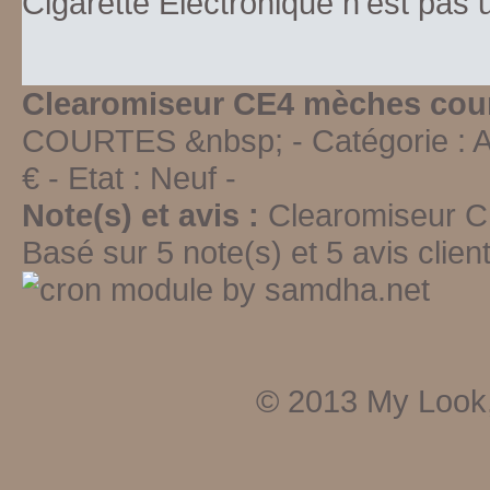
Cigarette Electronique n’est pas
Clearomiseur CE4 mèches cour
COURTES &nbsp;
- Catégorie :
A
€ - Etat :
Neuf
-
Note(s) et avis :
Clearomiseur 
Basé sur
5
note(s) et
5
avis client
© 2013
My Look