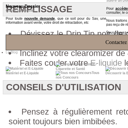
Suivre un Do
Nouveau Dossier
REMPLISSAGE
Pour
accéder
Ouvrir un Dossier
consulter, le 
Pour toute
nouvelle demande
, que ce soit pour du Sav, une
Nous traiton
information avant vente, votre droit de rétractation, etc
pas reçu de r
Dévissez le Drip Tip noir (le 
Vous pouvez ég
tirer dessus mais bien dévisser
Contactez 
Inclinez votre clearomizer de
Le Blog
Faites couler votre
E-liquide
l
E-
Cigarette et Santé
Tous
Matériel et E-Liquide
Découvrir la 
nos Concours
CONSEILS D'UTILISATION
Pensez à régulièrement ret
soient toujours bien imbibées.