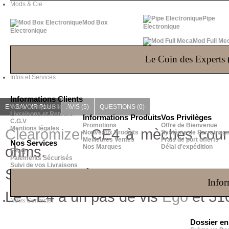
Mods & Cie
Pipe
Mod Box
Electronique
Electronique
Mod Full Me
Le Coin des Experts (
Infos et Services
Informations Clients
EN SAVOIR PLUS
Votre Compte Client
AVIS (5)
QUESTIONS
(0)
Livraisons et Retours
Informations Produits
Vos Privilèges
C.G.V
Promotions
Offre de Bienvenue
Mentions légales
Clearomizer
CE4 à mèches courte
Nouveaux Produits
Système de Parrainag
Meilleures Ventes
Frais de port offerts
Nos Services
ohms.
Nos Marques
Délai d'expédition
F.A.Q
Paiements Sécurisés
Suivi de vos Livraisons
Se remplit très facilement sans av
Infor
Le CE4 a un pas de vis
Ego
et 51
Nous Contacter
Dossier e