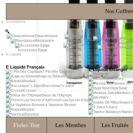
Les Bons Plans
Nos Coffrets
Accessoires
Clearomiseur
Résistance
Batterie
Cartomiseur
Adapta
Chargeur
Accessoire Epipe
E Liquide
E Liquide Français
E Liquide Etranger
7 Péchés Capitaux
Halo
Ange ou Démon
Alchemy
Bordo2
Flavour Art
Buccaneer's Juice
HyprTonic
Crystal
Medusa J
Dieux de l'Olympe
NKV
French Liq-Secret d'Ap
Snake O
Le Vapoteur Breton
T-Juice
Roykin
Twelv
Survival
Fioles
Test
Les Menthes
Les Fruités