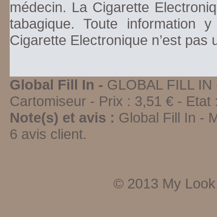
médecin. La Cigarette Electroniq
tabagique. Toute information y
Cigarette Electronique n’est pas
Global Fill In -
GLOBAL FILL IN
Cartomiseur
-
Prix :
3,51
€ - Etat 
Note(s) et avis :
Global Fill In
-
M
6
avis client.
© 2013
My Look