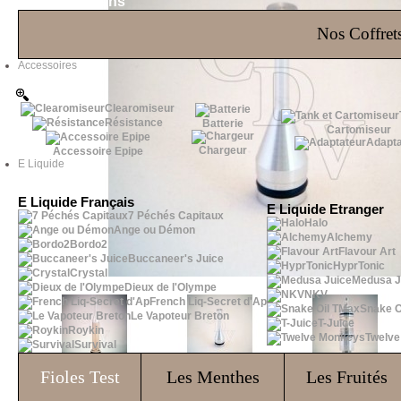
Les Bons Plans
Nos Coffrets
Accessoires
Clearomiseur
Résistance
Batterie
Cartomiseur
Adapta
Chargeur
Accessoire Epipe
E Liquide
E Liquide Français
E Liquide Etranger
7 Péchés Capitaux
Halo
Ange ou Démon
Alchemy
Bordo2
Flavour Art
Buccaneer's Juice
HyprTonic
Crystal
Medusa J
Dieux de l'Olympe
NKV
French Liq-Secret d'Ap
Snake O
Le Vapoteur Breton
T-Juice
Roykin
Twelv
Survival
Fioles
Test
Les Menthes
Les Fruités