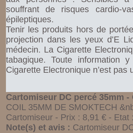
souffrant de risques cardio-va
épileptiques.
Tenir les produits hors de porté
projection dans les yeux d'E Li
médecin. La Cigarette Electroniq
tabagique. Toute information y
Cigarette Electronique n’est pas
Cartomiseur DC percé 35mm -
COIL 35MM DE SMOKTECH &n
Cartomiseur
-
Prix :
8,91
€ - Etat 
Note(s) et avis :
Cartomiseur D