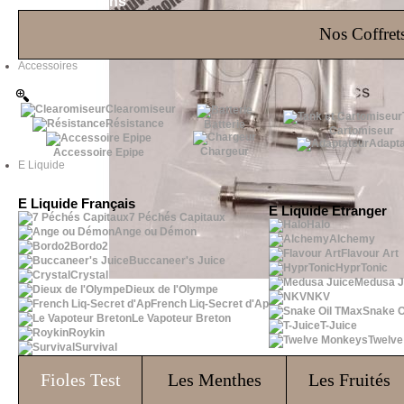
Les Bons Plans
Nos Coffrets
Accessoires
Clearomiseur
Résistance
Batterie
Cartomiseur
Adapta
Chargeur
Accessoire Epipe
E Liquide
E Liquide Français
E Liquide Etranger
7 Péchés Capitaux
Halo
Ange ou Démon
Alchemy
Bordo2
Flavour Art
Buccaneer's Juice
HyprTonic
Crystal
Medusa J
Dieux de l'Olympe
NKV
French Liq-Secret d'Ap
Snake O
Le Vapoteur Breton
T-Juice
Roykin
Twelv
Survival
Fioles
Test
Les Menthes
Les Fruités