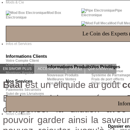
Mods & Cie
Pipe
Mod Box
Electronique
Electronique
Mod Full Me
Le Coin des Experts (
Infos et Services
Informations Clients
Votre Compte Client
Livraisons et Retours
Informations Produits
Vos Privilèges
EN SAVOIR PLUS
C.G.V
ACCESSOIRES
AVIS (0)
QUESTIONS
(0)
Promotions
Offre de Bienvenue
Mentions légales
Nouveaux Produits
Système de Parrainag
Meilleures Ventes
Frais de port offerts
Nos Services
Baal
est un eliquide au goût
c
Nos Marques
Délai d'expédition
F.A.Q
Paiements Sécurisés
Suivi de vos Livraisons
Baal
est ici proposé en 
Infor
compenser la dilution ave
Nous Contacter
pouvoir garder ainsi la saveur
Dossier e