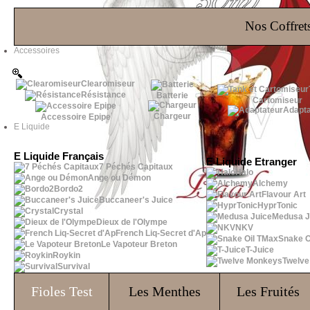
Les Bons Plans
Nos Coffrets
Accessoires
Clearomiseur
Résistance
Batterie
Cartomiseur
Adapta
Chargeur
Accessoire Epipe
E Liquide
E Liquide Français
E Liquide Etranger
7 Péchés Capitaux
Halo
Ange ou Démon
Alchemy
Bordo2
Flavour Art
Buccaneer's Juice
HyprTonic
Crystal
Medusa J
Dieux de l'Olympe
NKV
French Liq-Secret d'Ap
Snake O
Le Vapoteur Breton
T-Juice
Roykin
Twelv
Survival
Fioles
Test
Les Menthes
Les Fruités