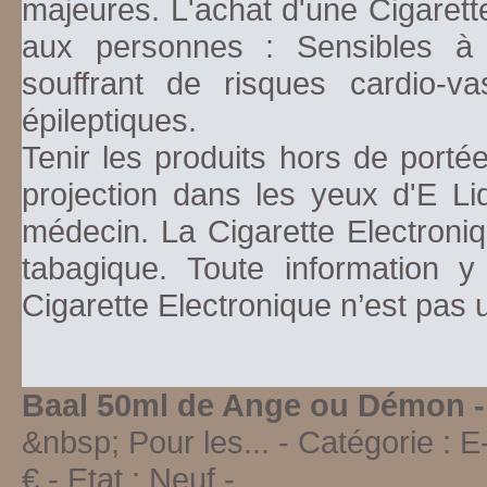
majeures. L'achat d'une Cigarett
aux personnes : Sensibles à la
souffrant de risques cardio-va
épileptiques.
Tenir les produits hors de porté
projection dans les yeux d'E Li
médecin. La Cigarette Electroniq
tabagique. Toute information y
Cigarette Electronique n’est pas
Baal 50ml de Ange ou Démon 
&nbsp; Pour les...
- Catégorie :
E
€ - Etat :
Neuf
-