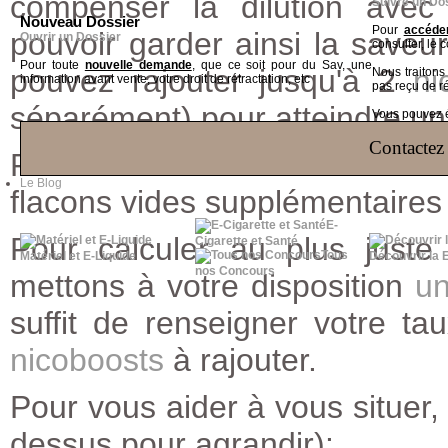
compenser la dilution ave
Suivre un Do
Nouveau Dossier
Pour
accéder
pouvoir garder ainsi la saveur
Ouvrir un Dossier
consulter, le 
Pour toute
nouvelle demande
, que ce soit pour du Sav, une
pouvez rajouter jusqu'à 2
ni
Nous traiton
information avant vente, votre droit de rétractation, etc
pas reçu de r
séparément)
pour atteindre un
Vous pouvez ég
Contactez 
Pour obtenir des taux au delà d
Le Blog
flacons vides supplémentaires 
E-
Pour calculer au plus juste
Cigarette et Santé
Tous
Matériel et E-Liquide
Découvrir la 
nos Concours
mettons à votre disposition
un
suffit de renseigner votre t
nicoboosts
à rajouter.
Pour vous aider à vous situer, 
dessus pour agrandir):