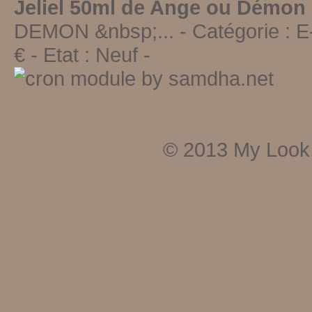
Jeliel 50ml de Ange ou Démon
DEMON &nbsp;...
- Catégorie :
E
€ - Etat :
Neuf
-
© 2013
My Look