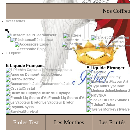
Les Bons Plans
Nos Coffrets
Accessoires
Clearomiseur
Résistance
Batterie
Cartomiseur
Adapta
Chargeur
Accessoire Epipe
E Liquide
E Liquide Français
E Liquide Etranger
7 Péchés Capitaux
Halo
Ange ou Démon
Alchemy
Bordo2
Flavour Art
Buccaneer's Juice
HyprTonic
Crystal
Medusa J
Dieux de l'Olympe
NKV
French Liq-Secret d'Ap
Snake O
Le Vapoteur Breton
T-Juice
Roykin
Twelv
Survival
Fioles
Test
Les Menthes
Les Fruités