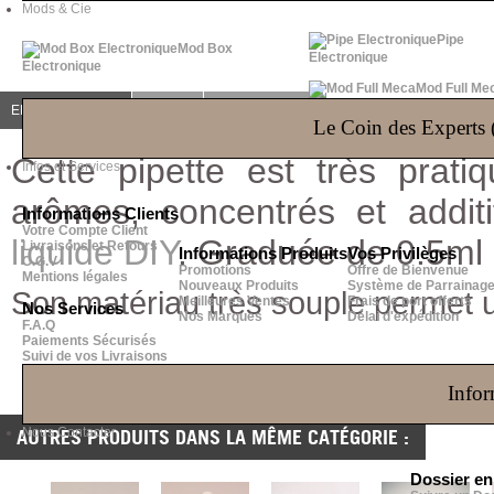
Mods & Cie
Pipe
Mod Box
Electronique
Electronique
Mod Full Me
EN SAVOIR PLUS
AVIS (0)
QUESTIONS
(0)
Le Coin des Experts (
Cette pipette est très prat
Infos et Services
arômes, concentrés et addit
Informations Clients
Votre Compte Client
liquide
DIY
. Graduée de 0.5ml 
Livraisons et Retours
Informations Produits
Vos Privilèges
C.G.V
Promotions
Offre de Bienvenue
Mentions légales
Nouveaux Produits
Système de Parrainag
Son matériau très souple permet u
Meilleures Ventes
Frais de port offerts
Nos Services
Nos Marques
Délai d'expédition
F.A.Q
Paiements Sécurisés
Suivi de vos Livraisons
Infor
Nous Contacter
AUTRES PRODUITS DANS LA MÊME CATÉGORIE :
Dossier e