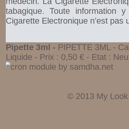
médecin. La Cigarette Electroniq
tabagique. Toute information y
Cigarette Electronique n’est pas
Pipette 3ml -
PIPETTE 3ML
- Ca
Liquide
-
Prix :
0,50
€ - Etat :
Neu
© 2013
My Look