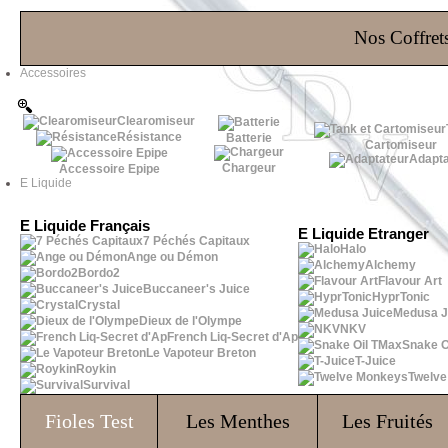
Les Bons Plans
Nos Coffrets
Accessoires
Clearomiseur
Résistance
Batterie
Cartomiseur
Adapta
Chargeur
Accessoire Epipe
E Liquide
E Liquide Français
E Liquide Etranger
7 Péchés Capitaux
Halo
Ange ou Démon
Alchemy
Bordo2
Flavour Art
Buccaneer's Juice
HyprTonic
Crystal
Medusa J
Dieux de l'Olympe
NKV
French Liq-Secret d'Ap
Snake O
Le Vapoteur Breton
T-Juice
Roykin
Twelv
Survival
Fioles
Test
Les Menthes
Les Fruités