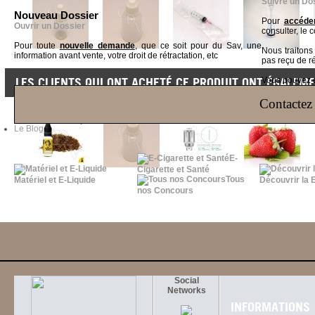
Suivre un Do
Nouveau Dossier
Pour
accéder
Ouvrir un Dossier
consulter, le 
Pour toute
nouvelle demande
, que ce soit pour du Sav, une
Nous traiton
information avant vente, votre droit de rétractation, etc
pas reçu de r
LES CLIENTS QUI ONT ACHETÉ CE PRODUIT ONT ÉGALEME
Vous pouvez ég
Contactez 
Le Blog
E-
Cigarette et Santé
Tous
Matériel et E-Liquide
Découvrir la 
nos Concours
Social
Networks
INFORMATIONS