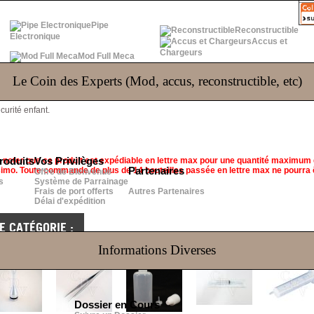
Pipe
Reconstructible
Electronique
Accus et
Chargeurs
Mod Full Meca
Le Coin des Experts (Mod, accus, reconstructible, etc)
S
(0)
curité enfant.
e noter que ce produit est expédiable en lettre max pour une quantité maximum d
roduits
Vos Privilèges
ssimo. Toute commande de plus de 14 bouteilles passée en lettre max ne pourra 
Partenaires
Offre de Bienvenue
s
Système de Parrainage
Frais de port offerts
Autres Partenaires
Délai d'expédition
 CATÉGORIE :
Informations Diverses
Dossier en Cours