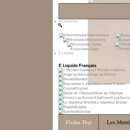
Les Bons Plans
Accessoires
Clearomiseur
Résistance
Batteri
Charge
Accessoire Epipe
E Liquide
E Liquide Français
7 Péchés Capitaux
Ange ou Démon
Bordo2
Buccaneer's Juice
Crystal
Dieux de l'Olympe
French Liq-Secre
Le Vapoteur Breton
Roykin
Survival
Fioles
Test
Les Ment