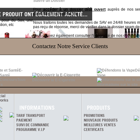
Suivre un Dossier
Pour
accéder à un dossier déjà ouvert
auprès de nos serv
E PRODUIT ONT ÉGALEMENT ACHETÉ...
consulter, le compléter, etc
t pour du Sav, une
Nous traitons toutes les demandes de SAV en 24/48 heures
tion, etc
pas reçu de réponse, merci de vérifier dans le dossier spam de
Vous pouvez également consulter l'intégralité de nos échanges v
Contactez Notre Service Clients
E-
Dé
 Santé
Vape
Tous
Découvrir la E-Cigarette
rs
Informations sur le site
ial
orks
INFORMATIONS
PRODUITS
TARIF TRANSPORT
PROMOTIONS
PAIEMENT
NOUVEAUX PRODUITS
SUIVI DE COMMANDE
MEILLEURES VENTES
PROGRAMME V.I.P
CERTIFICATS