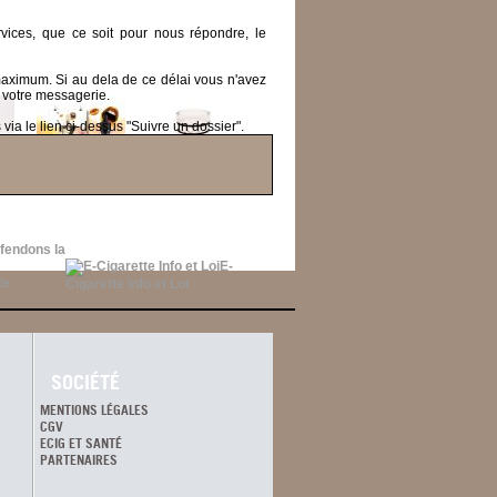
ices, que ce soit pour nous répondre, le
 maximum.
Si au dela de ce délai vous n'avez
 votre messagerie.
ia le lien ci-dessus "Suivre un dossier".
fendons la
E-
Cigarette Info et Loi
SOCIÉTÉ
MENTIONS LÉGALES
CGV
ECIG ET SANTÉ
PARTENAIRES