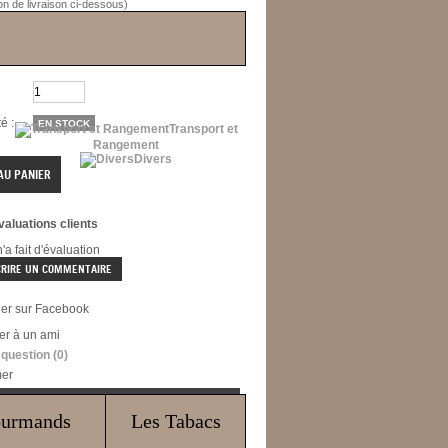
ion de livraison ci-dessous)
:
A493
é :
EN STOCK
Transport et
Rangement
Divers
valuations clients
a fait d'évaluation
CRIRE UN COMMENTAIRE
ger sur Facebook
er à un ami
 question
(0)
mer
MATIONS SUR LA LIVRAISON
ourmands
Les Tabacs
Ce produit peut être livré par :
issimo
Suivi international
Lettre suivie