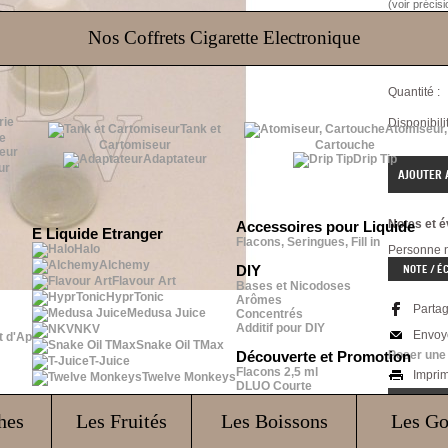
(voir précis
Nos Coffrets Cigarette Electronique
Référence 
Quantité :
Disponibilit
Tank et
Atomiseur,
e
Cartomiseur
Cartouche
Adaptateur
Drip Tip
ur
Notes et é
Accessoires pour Liquide
E Liquide Etranger
Flacons, Seringues, Fill in
Halo
Personne n'
Alchemy
NOTE / É
DIY
Flavour Art
Bases et Nicodoses
HyprTonic
Arômes
Parta
Medusa Juice
Concentrés
Additif pour DIY
NKV
Envoy
t d'Ap
Snake Oil TMax
Poser une
Découverte et Promotion
T-Juice
Flacons 2,5 ml
Impri
Twelve Monkeys
DLUO Courte
INFOR
hes
Les Fruités
Les Boissons
Les G
Col