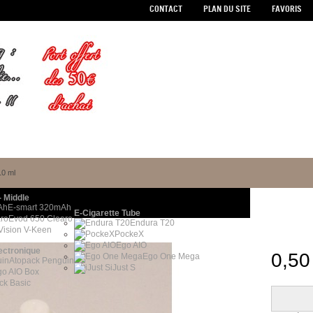
CONTACT
PLAN DU SITE
FAVORIS
10 ml
- Middle
E-smart 320mAh
E-Cigarette Tube
Evod 650 Clearo
Endura T20
Vision V-Keen
PockeX
Ego AIO
ectronique
0,50
Ego One Mega
Atopack Penguin
iJust S
go AIO Box
ick Basic