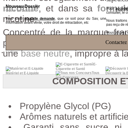
Suivre un Do
nicotiné
, et
dans sa
formul
Nouveau Dossier
Pour
accéder
Ouvrir un Dossier
consulter, le 
nicotine
.
Pour toute
nouvelle demande
, que ce soit pour du Sav, une
Nous traiton
information avant vente, votre droit de rétractation, etc
pas reçu de r
Concentré de la marque fra
Vous pouvez ég
produit en France. Ce concen
Contactez 
une
base neutre
, impropre à 
Le Blog
E-
Cigarette et Santé
Tous
Matériel et E-Liquide
Découvrir la 
nos Concours
COMPOSITION E
Propylène Glycol (PG)
Arômes naturels et artifici
Garanti sans sucre ni a