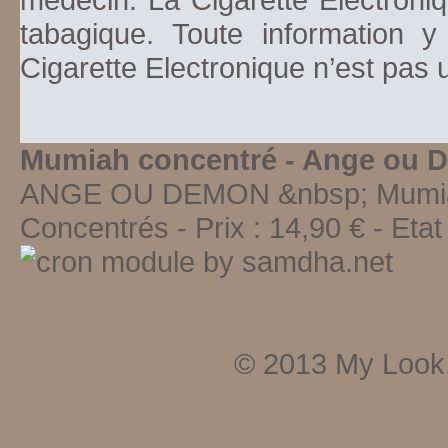
tabagique. Toute information y
Cigarette Electronique n’est pas
Mumiah concentré - Ange ou 
ANGE OU DEMON &nbsp; Mumia
Concentrés
-
Prix :
14,90
€ - Etat
© 2013
My Look