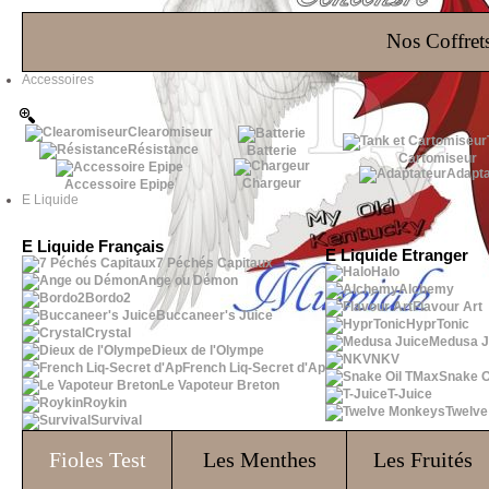
Les Bons Plans
Nos Coffrets
Accessoires
Clearomiseur
Résistance
Batterie
Cartomiseur
Adapta
Chargeur
Accessoire Epipe
E Liquide
E Liquide Français
E Liquide Etranger
7 Péchés Capitaux
Halo
Ange ou Démon
Alchemy
Bordo2
Flavour Art
Buccaneer's Juice
HyprTonic
Crystal
Medusa J
Dieux de l'Olympe
NKV
French Liq-Secret d'Ap
Snake O
Le Vapoteur Breton
T-Juice
Roykin
Twelv
Survival
Fioles
Test
Les Menthes
Les Fruités