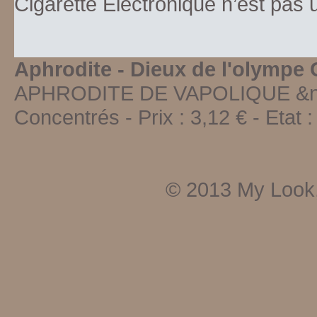
Cigarette Electronique n’est pas
Aphrodite - Dieux de l'olympe
APHRODITE DE VAPOLIQUE &nb
Concentrés
-
Prix :
3,12
€ - Etat 
© 2013
My Look