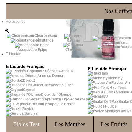
Les Bons Plans
Nos Coffrets
Accessoires
Clearomiseur
Résistance
Batterie
Cartomiseur
Adapta
Chargeur
Accessoire Epipe
E Liquide
E Liquide Français
E Liquide Etranger
7 Péchés Capitaux
Halo
Ange ou Démon
Alchemy
Bordo2
Flavour Art
Buccaneer's Juice
HyprTonic
Crystal
Medusa J
Dieux de l'Olympe
NKV
French Liq-Secret d'Ap
Snake O
Le Vapoteur Breton
T-Juice
Roykin
Twelv
Survival
Fioles
Test
Les Menthes
Les Fruités