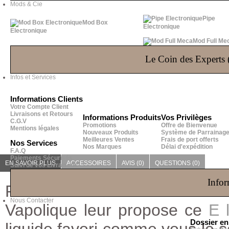
Mods & Cie
Pipe
Mod Box
Electronique
Electronique
Mod Full Me
Le Coin des Experts (
Infos et Services
Informations Clients
Votre Compte Client
Livraisons et Retours
Informations Produits
Vos Privilèges
C.G.V
Promotions
Offre de Bienvenue
Mentions légales
Nouveaux Produits
Système de Parrainag
Meilleures Ventes
Frais de port offerts
Nos Services
Nos Marques
Délai d'expédition
F.A.Q
Paiements Sécurisés
EN SAVOIR PLUS
ACCESSOIRES
AVIS (0)
QUESTIONS
(0)
Suivi de vos Livraisons
Infor
Pour les inconditionnels du
DI
Nous Contacter
Vapolique leur propose ce
E 
Dossier e