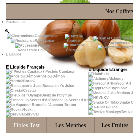
Les Bons Plans
Nos Coffrets
Accessoires
Clearomiseur
Résistance
Batterie
Cartomiseur
Adapta
Chargeur
Accessoire Epipe
E Liquide
E Liquide Français
E Liquide Etranger
7 Péchés Capitaux
Halo
Ange ou Démon
Alchemy
Bordo2
Flavour Art
Buccaneer's Juice
HyprTonic
Crystal
Medusa J
Dieux de l'Olympe
NKV
French Liq-Secret d'Ap
Snake O
Le Vapoteur Breton
T-Juice
Roykin
Twelv
Survival
Fioles
Test
Les Menthes
Les Fruités