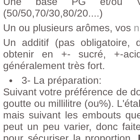
Une base PG et/ou VG 
(50/50,70/30,80/20....)
Un ou plusieurs arômes
, vos
n
Un additif (pas obligatoire
obtenir en +- sucré, +-ac
généralement très fort.
3- La préparation:
Suivant votre préférence de do
goutte ou millilitre (ou%). L'é
mais suivant les embouts que v
peut un peu varier, donc fai
pour sécuriser la proportion.