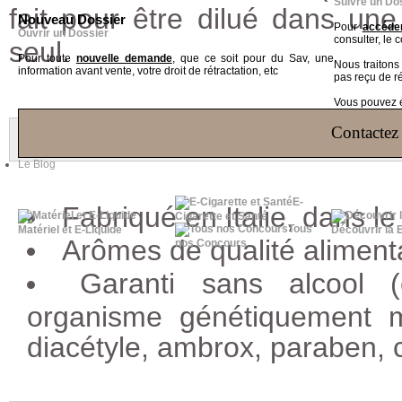
Suivre un Do
fait pour être dilué dans un
Nouveau Dossier
Pour
accéder
Ouvrir un Dossier
consulter, le 
seul.
Pour toute
nouvelle demande
, que ce soit pour du Sav, une
Nous traiton
information avant vente, votre droit de rétractation, etc
pas reçu de r
Vous pouvez ég
COMPOSITION E
Contactez 
Le Blog
E-
Fabriqué en Italie, dans 
Cigarette et Santé
Tous
Matériel et E-Liquide
Découvrir la 
Arômes de qualité aliment
nos Concours
Garanti sans alcool (é
organisme génétiquement mod
diacétyle, ambrox, paraben, 