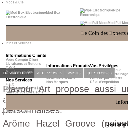
Mods & Cie
Pipe
Mod Box
Electronique
Electronique
Mod Full Me
Le Coin des Experts (
Infos et Services
Informations Clients
Votre Compte Client
Livraisons et Retours
Informations Produits
Vos Privilèges
C.G.V
Promotions
Offre de Bienvenue
Mentions légales
EN SAVOIR PLUS
ACCESSOIRES
AVIS (0)
QUESTIONS
(0)
Nouveaux Produits
Système de Parrainag
Meilleures Ventes
Frais de port offerts
Nos Services
Nos Marques
Délai d'expédition
F.A.Q
Flavour Art propose aussi
Paiements Sécurisés
Suivi de vos Livraisons
arômes concentrés pour f
Infor
personnalisés.
Nous Contacter
Arôme Hazel Groove (noiset
Dossier e