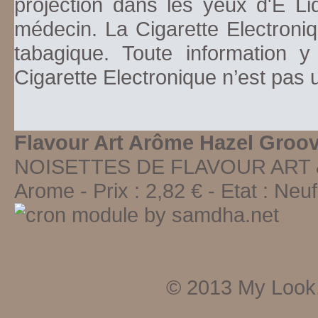
projection dans les yeux d'E Li
médecin. La Cigarette Electroniq
tabagique. Toute information y
Cigarette Electronique n’est pas
Flavour Art Arôme Hazel Groov
NOISETTES DE FLAVOUR ART &
Arome
-
Prix :
2,82
€ - Etat :
Neu
© 2013
My Look