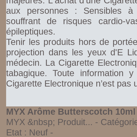
majeures. L'achat d'une Cigarett
aux personnes : Sensibles à la
souffrant de risques cardio-va
épileptiques.
Tenir les produits hors de porté
projection dans les yeux d'E Li
médecin. La Cigarette Electroniq
tabagique. Toute information y
Cigarette Electronique n’est pas
MYX Arôme Butterscotch 10ml
MYX &nbsp; Produit...
- Catégori
Etat :
Neuf
-