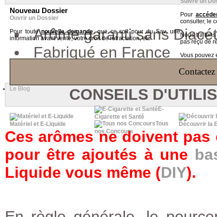
Suivre un Do
Nouveau Dossier
Pour
accéder
Ouvrir un Dossier
consulter, le 
Arôme garanti sans Diacét
Pour toute
nouvelle demande
, que ce soit pour du Sav, une
Nous traiton
information avant vente, votre droit de rétractation, etc
pas reçu de r
Fabriqué en France
Vous pouvez ég
Contactez 
Le Blog
CONSEILS D'UTILI
E-
Cigarette et Santé
Tous
Matériel et E-Liquide
Découvrir la 
Ces arômes ne doivent pas êt
nos Concours
pour être ajoutés à une
ba
Liquide vous même (
DIY
).
En règle générale, le pource