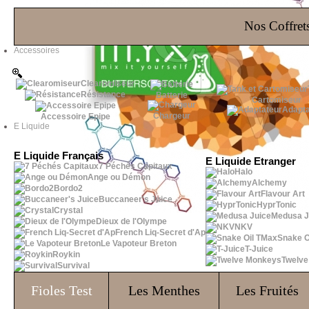
Les Bons Plans
Nos Coffrets
Accessoires
Clearomiseur
Résistance
Batterie
Cartomiseur
Adapta
Chargeur
Accessoire Epipe
E Liquide
E Liquide Français
E Liquide Etranger
7 Péchés Capitaux
Halo
Ange ou Démon
Alchemy
Bordo2
Flavour Art
Buccaneer's Juice
HyprTonic
Crystal
Medusa J
Dieux de l'Olympe
NKV
French Liq-Secret d'Ap
Snake O
Le Vapoteur Breton
T-Juice
Roykin
Twelv
Survival
Fioles
Test
Les Menthes
Les Fruités