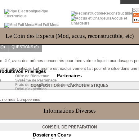
Col
Pipe
Reconstructible
Electronique
Accus et
Chargeurs
Mod Full Meca
Le Coin des Experts (Mod, accus, reconstructible, etc)
(0)
QUESTIONS
(0)
le
DIY
, avec des arômes concentrés pour faire votre
e-liquide
aux dosages per
léger et aromatique. Cet arôme est exclusivement fait pour être dilué dans une
roduits
Vos Privilèges
Partenaires
Offre de Bienvenue
s
Système de Parrainage
Frais de port offerts
Autres Partenaires
COMPOSITION ET CARACTERISTIQUES
Délai d'expédition
des normes Européennes
, sucre, protéine, organisme génétiquement modifié, ingrédient d'origine anim
Informations Diverses
CONSEIL DE PREPARATION
Dossier en Cours