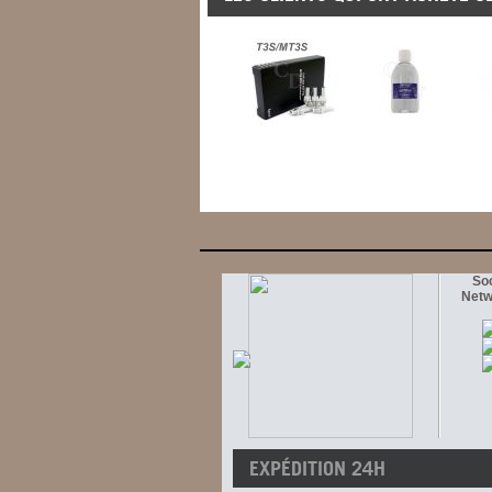
Soc
Netw
EXPÉDITION 24H