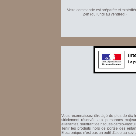
Votre commande est préparée et expédié
24h (du lundi au vendredi)
Vous reconnaissez être âgé de plus de dix hu
strictement réservée aux personnes majeure
allaitantes, souffrant de risques cardio-vascu
Tenir les produits hors de portée des enfa
Electronique n'est pas un outil d'aide au sev