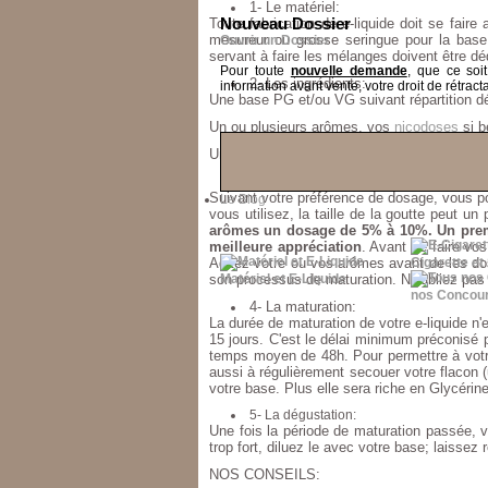
1- Le matériel:
Toute fabrication de e-liquide doit se fair
Nouveau Dossier
mesureur ou grosse seringue pour la base,
Ouvrir un Dossier
servant à faire les mélanges doivent être dé
Pour toute
nouvelle demande
, que ce soi
2- Les ingrédients:
information avant vente, votre droit de rétracta
Une base PG et/ou VG suivant répartition dé
Un ou plusieurs arômes
, vos
nicodoses
si b
Un additif (pas obligatoire, dépend de ce qu
3- La préparation:
Suivant votre préférence de dosage, vous pou
Le Blog
vous utilisez, la taille de la goutte peut u
arômes un dosage de 5% à 10%. Un premi
meilleure appréciation
. Avant de faire vo
Agitez votre ou vos arômes avant de les dos
Cigarette et
son processus de maturation. N'oubliez pas d
Matériel et E-Liquide
nos Concou
4- La maturation:
La durée de maturation de votre e-liquide n
15 jours. C'est le délai minimum préconisé p
temps moyen de 48h. Pour permettre à votre 
aussi à régulièrement secouer votre flacon 
votre base. Plus elle sera riche en Glycérin
5- La dégustation:
Une fois la période de maturation passée, vo
trop fort, diluez le avec votre base; laissez
NOS CONSEILS: