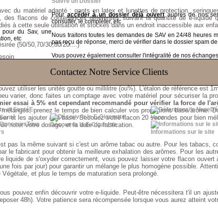
Suivre un Dossier
e avec du matériel adapté : gants en latex et lunettes de protection, seringu
Pour
accéder à un dossier déjà ouvert
auprès de nos serv
 des flacons de contenances différentes suivant la quantité de e-liquide q
consulter, le compléter, etc
diés à cette seule utilisation et stockés dans un endroit inaccessible aux enfa
t pour du Sav, une
Nous traitons toutes les demandes de SAV en 24/48 heures
tion, etc
pas reçu de réponse, merci de vérifier dans le dossier spam de
sirée (50/50,70/30,80/20....)
Vous pouvez également consulter l'intégralité de nos échanges v
esoin
e vous souhaitez obtenir en +- sucré, +-acide...) dosé entre 1% et 3% car géné
Contactez Notre Service Clients
vez utiliser les unités goutte ou millilitre (ou%). L'étalon de référence est
n peu varier, donc faites un comptage avec votre matériel pour sécuriser la pr
er essai à 5% est cependant recommandé pour vérifier la force de l'ar
E-
Dé
s mélanges, prenez le temps de bien calculer vos proportions base/arôme. Do
er et les ajouter à la base. Secouez votre flacon 20 secondes pour bien mél
 Santé
Vape
Tous
e noter votre dosage, et la date de fabrication.
Découvrir la E-Cigarette
rs
Informations sur le site
'est pas la même suivant si c'est un arôme tabac ou autre. Pour les tabacs,
ar le fabricant pour obtenir la meilleure exhalation des arômes. Pour les aut
liquide de s'oxyder correctement, vous pouvez laisser votre flacon ouvert à 
(une fois par jour) pour garantir un mélange le plus homogène possible. Atten
e Végétale, et plus le temps de maturation sera prolongé.
us pouvez enfin découvrir votre e-liquide. Peut-être nécessitera t'il un ajus
 reposer 48h). Votre patience sera récompensée lorsque vous aurez atteint votre