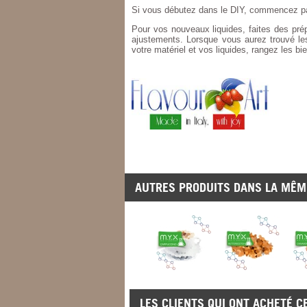
Si vous débutez dans le
DIY
, commencez p
Pour vos nouveaux liquides, faites des prép
ajustements. Lorsque vous aurez trouvé les
votre matériel et vos liquides, rangez les bi
AUTRES PRODUITS DANS LA MÊME
LES CLIENTS QUI ONT ACHETÉ C