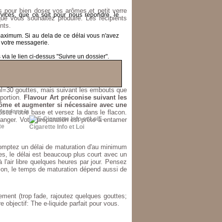
es pour bien doser vos arômes et petit verre
ices, que ce soit pour nous répondre, le
ue vous souhaitez produire. Les récipients
nts.
 maximum.
Si au dela de ce délai vous n'avez
 votre messagerie.
ia le lien ci-dessus "Suivre un dossier".
ralement très fort.
 1ml=30 gouttes, mais suivant les embouts que
oportion.
Flavour Art préconise suivant les
ôme et augmenter si nécessaire avec une
fendons la
sez votre base et versez la dans le flacon.
E-
anger. Votre préparation est prête à entamer
Cigarette Info et Loi
 comptez un délai de maturation d'au minimum
res, le délai est beaucoup plus court avec un
l'air libre quelques heures par jour. Pensez
tion, le temps de maturation dépend aussi de
tement (trop fade, rajoutez quelques gouttes;
 objectif: The e-liquide parfait pour vous.