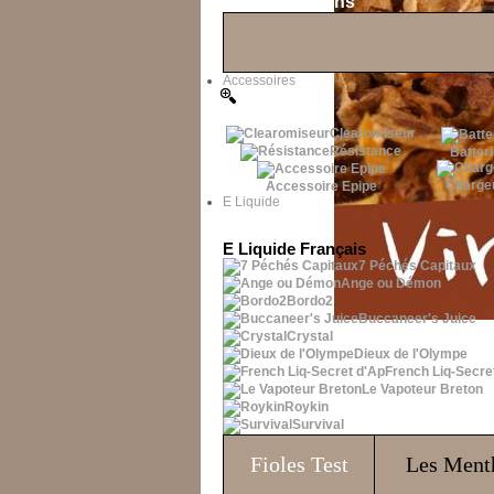
Les Bons Plans
Accessoires
Clearomiseur
Résistance
Batteri
Charge
Accessoire Epipe
E Liquide
E Liquide Français
7 Péchés Capitaux
Ange ou Démon
Bordo2
Buccaneer's Juice
Crystal
Dieux de l'Olympe
French Liq-Secre
Le Vapoteur Breton
Roykin
Survival
Fioles
Test
Les Ment