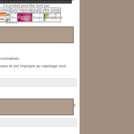
Ce produit peut être livré par :
issimo
Suivi international
Lettre suivie
Consommable
Accessoire
Divers
sonnalisés.
 base et est impropre au vapotage seul.
al, diacétyle, ambrox, paraben, conservateur,