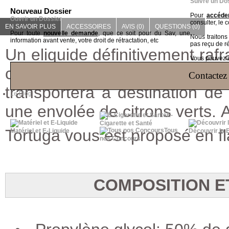
Suivre un Do
Nouveau Dossier
Pour
accéder
Ouvrir un Dossier
consulter, le 
EN SAVOIR PLUS
ACCESSOIRES
AVIS (0)
QUESTIONS
(0)
Pour toute
nouvelle demande
, que ce soit pour du Sav, une
Nous traiton
information avant vente, votre droit de rétractation, etc
pas reçu de r
Un eliquide définitivement rafr
Vous pouvez ég
c'est le liquide parfait po
Contactez 
transportera à destination de
Le Blog
une envolée de citrons verts. A
E-
Cigarette et Santé
Tortuga
vous est proposé en f
Tous
Matériel et E-Liquide
Découvrir la 
nos Concours
COMPOSITION E