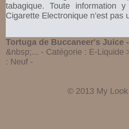
tabagique. Toute information y
Cigarette Electronique n’est pas
Tortuga de Buccaneer's Juice 
&nbsp;...
- Catégorie :
E-Liquide 
:
Neuf
-
© 2013
My Look