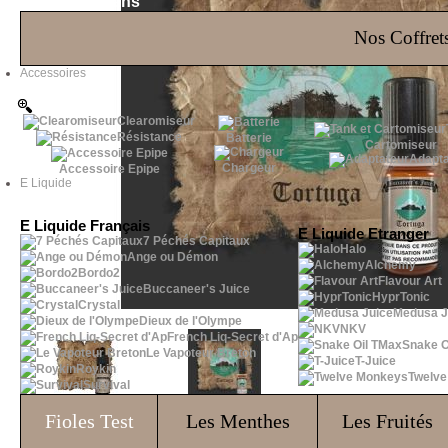
Les Bons Plans
Nos Coffrets
Accessoires
Clearomiseur
Résistance
Batterie
Cartomiseur
Adapta
Chargeur
Accessoire Epipe
E Liquide
E Liquide Français
E Liquide Etranger
7 Péchés Capitaux
Halo
Ange ou Démon
Alchemy
Bordo2
Flavour Art
Buccaneer's Juice
HyprTonic
Crystal
Medusa J
Dieux de l'Olympe
NKV
French Liq-Secret d'Ap
Snake O
Le Vapoteur Breton
T-Juice
Roykin
Twelv
Survival
Fioles
Test
Les Menthes
Les Fruités