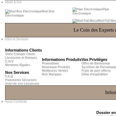
Mods & Cie
Pipe
Mod Box
Electronique
Electronique
Mod Full Me
Le Coin des Experts (
Infos et Services
Informations Clients
Votre Compte Client
Livraisons et Retours
Informations Produits
Vos Privilèges
C.G.V
Promotions
Offre de Bienvenue
Mentions légales
Nouveaux Produits
Système de Parrainag
Meilleures Ventes
Frais de port offerts
Nos Services
Nos Marques
Délai d'expédition
F.A.Q
Paiements Sécurisés
Suivi de vos Livraisons
Infor
Nous Contacter
Dossier e