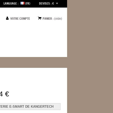
LANGUAGE :
(FR)
DEVISES : €
VOTRE COMPTE
PANIER :
(vide)
4 €
TERIE E-SMART DE KANGERTECH