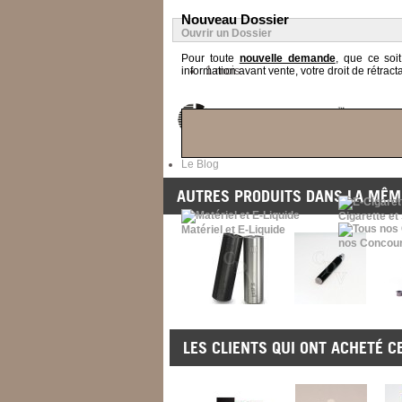
Nouveau Dossier
Ouvrir un Dossier
Pour toute
nouvelle demande
, que ce soi
1 mois
information avant vente, votre droit de rétracta
Le Blog
AUTRES PRODUITS DANS LA MÊME
Cigarette et
Matériel et E-Liquide
nos Concou
LES CLIENTS QUI ONT ACHETÉ C