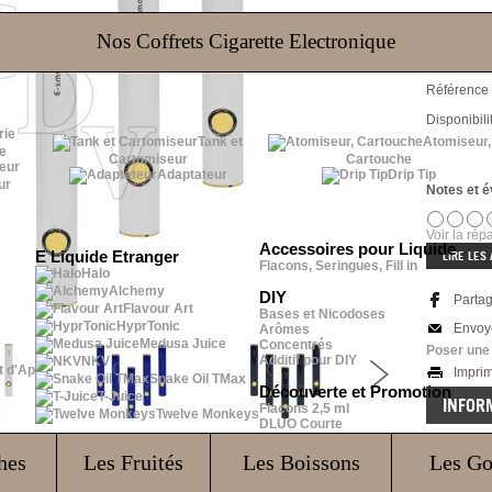
Nos Coffrets Cigarette Electronique
Couleur - M
Référence 
Disponibilit
Tank et
Atomiseur,
e
Cartomiseur
Cartouche
Adaptateur
Drip Tip
ur
Notes et é
Voir la répa
Accessoires pour Liquide
E Liquide Etranger
LIRE LES 
Flacons, Seringues, Fill in
Halo
Alchemy
DIY
Parta
Flavour Art
Bases et Nicodoses
HyprTonic
Envoy
Arômes
Medusa Juice
Concentrés
Poser une
Additif pour DIY
NKV
t d'Ap
Impri
Snake Oil TMax
Découverte et Promotion
T-Juice
INFOR
Flacons 2,5 ml
Twelve Monkeys
DLUO Courte
Col
hes
Les Fruités
Les Boissons
Les G