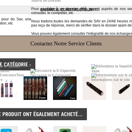
Suivre un Dossier
Pour
accéder à un dossier déjà ouvert
auprès de nos serv
GARANTIE CONSTRUCTEUR
consulter, le compléter, etc
t pour du Sav, une
Nous traitons toutes les demandes de SAV en 24/48 heures
tion, etc
pas reçu de réponse, merci de vérifier dans le dossier spam de
Vous pouvez également consulter l'intégralité de nos échanges v
Contactez Notre Service Clients
 CATÉGORIE :
E-
Dé
 Santé
Vape
Tous
Découvrir la E-Cigarette
rs
Informations sur le site
E PRODUIT ONT ÉGALEMENT ACHETÉ...