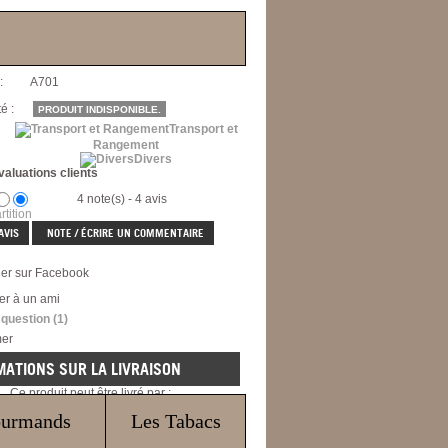
otif :
:
A701
é :
PRODUIT INDISPONIBLE.
Transport et
Rangement
Divers
valuations clients
4 note(s) - 4 avis
rtition
AVIS
NOTE / ÉCRIRE UN COMMENTAIRE
ger sur Facebook
er à un ami
 question
(1)
mer
MATIONS SUR LA LIVRAISON
Ce produit peut être livré par :
issimo
Suivi international
Lettre suivie
ourmands
Les Tabacs