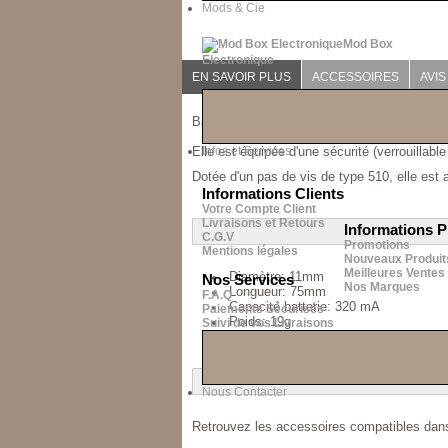
Mods & Cie
Mod Box
Electronique
EN SAVOIR PLUS
ACCESSOIRES
AVIS 
Batterie manuelle de 320 mA pour cigarette
Elle est équipée d'une sécurité (verrouillabl
Infos et Services
Dotée d'un pas de vis de type 510, elle es
Informations Clients
Votre Compte Client
Livraisons et Retours
Informations P
C.G.V
Promotions
Mentions légales
Nouveaux Produit
Meilleures Ventes
Diamètre: 11mm
Nos Services
Nos Marques
Longueur: 75mm
F.A.Q
Capacité batterie: 320 mA
Paiements Sécurisés
Poids: 19g
Suivi de vos Livraisons
Connectique 510
Nous Contacter
Retrouvez les accessoires compatibles dans