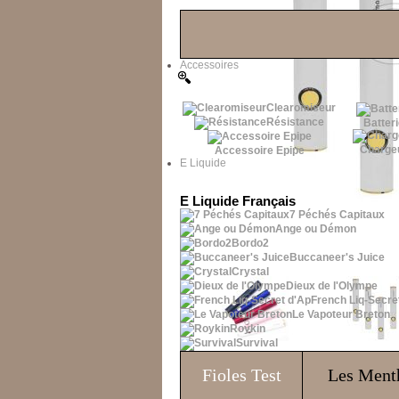
Les Bons Plans
Accessoires
Clearomiseur
Résistance
Batteri
Charge
Accessoire Epipe
E Liquide
E Liquide Français
7 Péchés Capitaux
Ange ou Démon
Bordo2
Buccaneer's Juice
Crystal
Dieux de l'Olympe
French Liq-Secre
Le Vapoteur Breton
Roykin
Survival
Fioles
Test
Les Ment