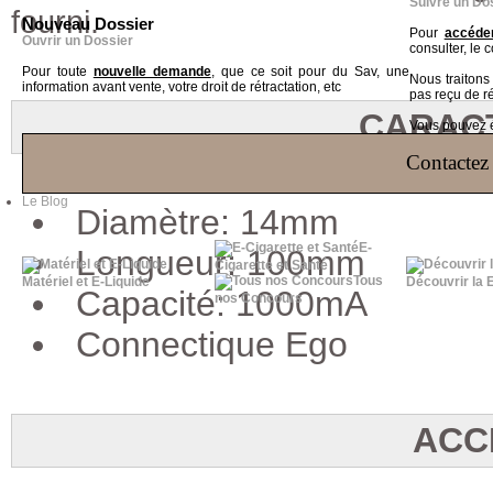
Suivre un Do
fourni.
Nouveau Dossier
Pour
accéder
Ouvrir un Dossier
consulter, le 
Pour toute
nouvelle demande
, que ce soit pour du Sav, une
Nous traiton
information avant vente, votre droit de rétractation, etc
pas reçu de r
CARAC
Vous pouvez ég
Contactez 
Le Blog
Diamètre: 14mm
E-
Longueur: 100mm
Cigarette et Santé
Tous
Matériel et E-Liquide
Découvrir la 
Capacité: 1000mA
nos Concours
Connectique Ego
ACC