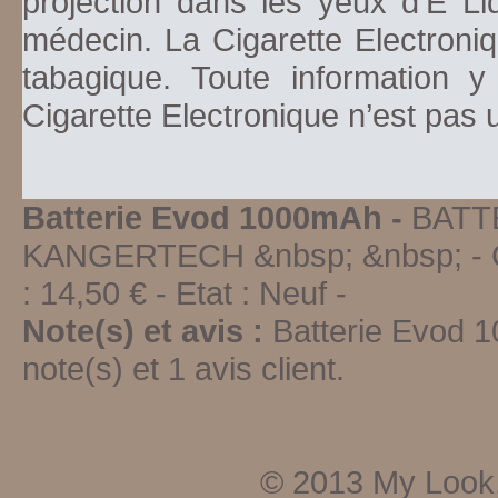
projection dans les yeux d'E Li
médecin. La Cigarette Electroniq
tabagique. Toute information y
Cigarette Electronique n’est pas
Batterie Evod 1000mAh -
BATT
KANGERTECH &nbsp; &nbsp;
-
:
14,50
€ - Etat :
Neuf
-
Note(s) et avis :
Batterie Evod 
note(s) et
1
avis client.
© 2013
My Look