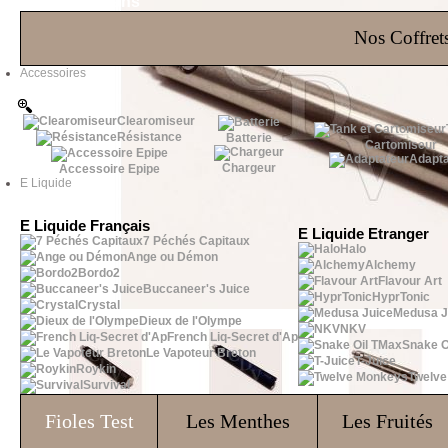
Les Bons Plans
Nos Coffrets
Accessoires
Clearomiseur
Résistance
Batterie
Cartomiseur
Adapta
Chargeur
Accessoire Epipe
E Liquide
E Liquide Français
E Liquide Etranger
7 Péchés Capitaux
Halo
Ange ou Démon
Alchemy
Bordo2
Flavour Art
Buccaneer's Juice
HyprTonic
Crystal
Medusa J
Dieux de l'Olympe
NKV
French Liq-Secret d'Ap
Snake O
Le Vapoteur Breton
T-Juice
Roykin
Twelv
Survival
Fioles
Test
Les Menthes
Les Fruités