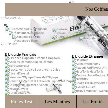
Les Bons Plans
Nos Coffrets
Accessoires
Clearomiseur
Résistance
Batterie
Cartomiseur
Adapta
Chargeur
Accessoire Epipe
E Liquide
E Liquide Français
E Liquide Etranger
7 Péchés Capitaux
Halo
Ange ou Démon
Alchemy
Bordo2
Flavour Art
Buccaneer's Juice
HyprTonic
Crystal
Medusa J
Dieux de l'Olympe
NKV
French Liq-Secret d'Ap
Snake O
Le Vapoteur Breton
T-Juice
Roykin
Twelv
Survival
Fioles
Test
Les Menthes
Les Fruités