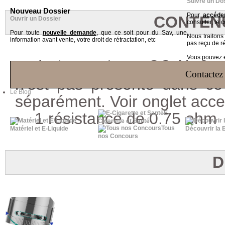
Suivre un Do
Nouveau Dossier
Pour
accéder
CONTENU
Ouvrir un Dossier
consulter, le 
Pour toute
nouvelle demande
, que ce soit pour du Sav, une
Nous traiton
information avant vente, votre droit de rétractation, etc
pas reçu de r
Vous pouvez ég
1
clearomiseur
GS Air 2 av
Contactez 
n'est pas présente dans ce
Le Blog
séparément. Voir onglet acce
1 résistance de 0.75 ohm
E-
Cigarette et Santé
Tous
Matériel et E-Liquide
Découvrir la 
nos Concours
D