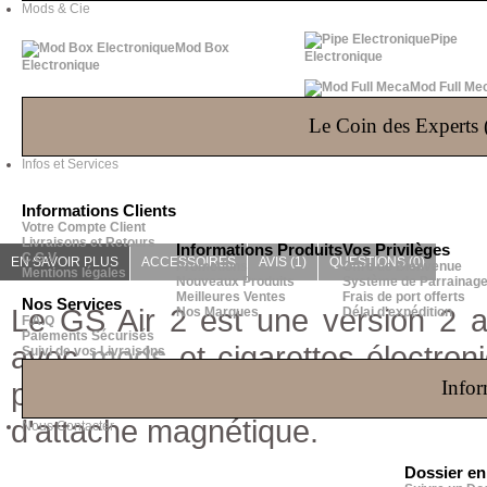
Mods & Cie
Pipe
Mod Box
Electronique
Electronique
Mod Full Me
Le Coin des Experts (
Infos et Services
Informations Clients
Votre Compte Client
Livraisons et Retours
Informations Produits
Vos Privilèges
C.G.V
EN SAVOIR PLUS
ACCESSOIRES
AVIS (1)
QUESTIONS
(0)
Promotions
Offre de Bienvenue
Mentions légales
Nouveaux Produits
Système de Parrainag
Meilleures Ventes
Frais de port offerts
Nos Services
Le GS Air 2 est une version 2 a
Nos Marques
Délai d'expédition
F.A.Q
Paiements Sécurisés
avec
mods
et cigarettes électron
Suivi de vos Livraisons
pensé pour se coupler avec l'i
Infor
d'attache magnétique.
Nous Contacter
Dossier e