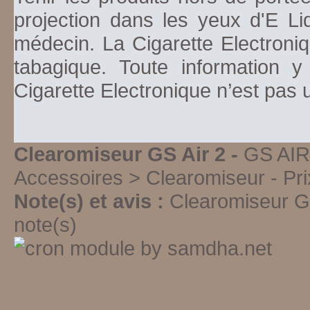
projection dans les yeux d'E Li
médecin. La Cigarette Electroniq
tabagique. Toute information y
Cigarette Electronique n’est pas
Clearomiseur GS Air 2 -
GS AIR
Accessoires > Clearomiseur
-
Pri
Note(s) et avis :
Clearomiseur G
note(s)