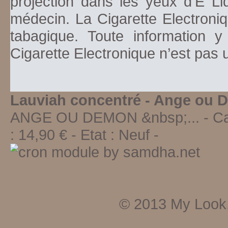
projection dans les yeux d'E Li
médecin. La Cigarette Electroniq
tabagique. Toute information y
Cigarette Electronique n’est pas
Lauviah concentré - Ange ou 
ANGE OU DEMON &nbsp;...
- Ca
:
14,90
€ - Etat :
Neuf
-
© 2013
My Look