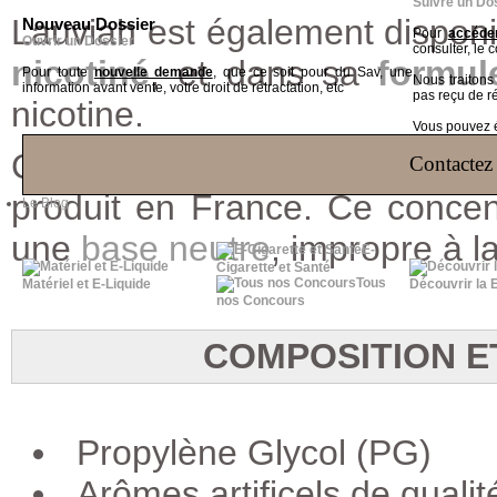
Suivre un Do
Lauviah est également disponi
Nouveau Dossier
Pour
accéder
Ouvrir un Dossier
consulter, le 
nicotiné
, et
dans sa
formul
Pour toute
nouvelle demande
, que ce soit pour du Sav, une
Nous traiton
information avant vente, votre droit de rétractation, etc
pas reçu de r
nicotine
.
Vous pouvez ég
Concentré de la marque fra
Contactez 
produit en France. Ce concen
Le Blog
une
base neutre
, impropre à 
E-
Cigarette et Santé
Tous
Matériel et E-Liquide
Découvrir la 
nos Concours
COMPOSITION E
Propylène Glycol (PG)
Arômes artificels de qualit