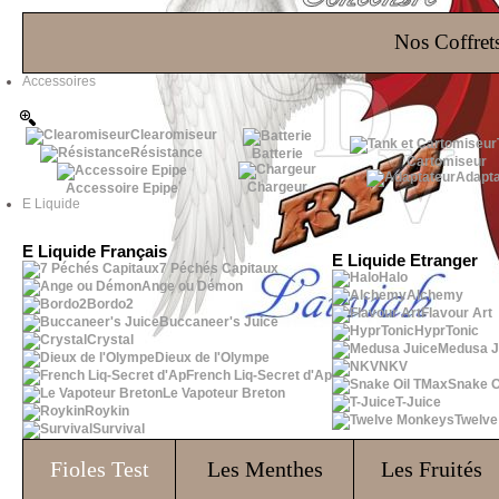
Les Bons Plans
Nos Coffrets
Accessoires
Clearomiseur
Résistance
Batterie
Cartomiseur
Adapta
Chargeur
Accessoire Epipe
E Liquide
E Liquide Français
E Liquide Etranger
7 Péchés Capitaux
Halo
Ange ou Démon
Alchemy
Bordo2
Flavour Art
Buccaneer's Juice
HyprTonic
Crystal
Medusa J
Dieux de l'Olympe
NKV
French Liq-Secret d'Ap
Snake O
Le Vapoteur Breton
T-Juice
Roykin
Twelv
Survival
Fioles
Test
Les Menthes
Les Fruités