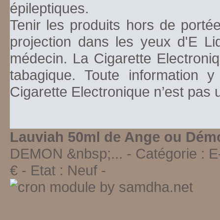
épileptiques.
Tenir les produits hors de porté
projection dans les yeux d'E Li
médecin. La Cigarette Electroniq
tabagique. Toute information y
Cigarette Electronique n’est pas
Lauviah 50ml de Ange ou Dém
DEMON &nbsp;...
- Catégorie :
E
€ - Etat :
Neuf
-