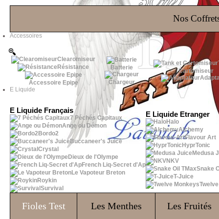
Les Bons Plans
Nos Coffrets
Accessoires
Clearomiseur
Résistance
Batterie
Cartomiseur
Adapta
Chargeur
Accessoire Epipe
E Liquide
E Liquide Français
E Liquide Etranger
7 Péchés Capitaux
Halo
Ange ou Démon
Alchemy
Bordo2
Flavour Art
Buccaneer's Juice
HyprTonic
Crystal
Medusa J
Dieux de l'Olympe
NKV
French Liq-Secret d'Ap
Snake O
Le Vapoteur Breton
T-Juice
Roykin
Twelv
Survival
Fioles
Test
Les Menthes
Les Fruités