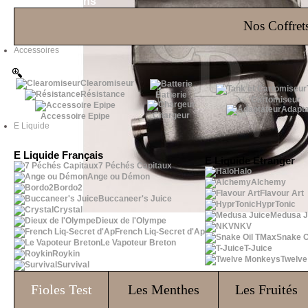
Les Bons Plans
Nos Coffrets
Accessoires
Clearomiseur
Résistance
Batterie
Cartomiseur
Adapta
Chargeur
Accessoire Epipe
E Liquide
E Liquide Français
E Liquide Etranger
7 Péchés Capitaux
Halo
Ange ou Démon
Alchemy
Bordo2
Flavour Art
Buccaneer's Juice
HyprTonic
Crystal
Medusa J
Dieux de l'Olympe
NKV
French Liq-Secret d'Ap
Snake O
Le Vapoteur Breton
T-Juice
Roykin
Twelv
Survival
Fioles
Test
Les Menthes
Les Fruités