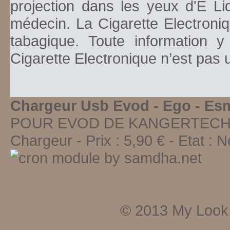
projection dans les yeux d'E Li
médecin. La Cigarette Electroniq
tabagique. Toute information y
Cigarette Electronique n’est pas
Chargeur Usb Evod - Ego - Es
POUR EVOD DE KANGERTECH
Chargeur
-
Prix :
5,90
€ - Etat :
N
© 2013
My Look