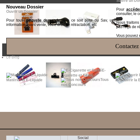
Suivre un Do
Nouveau Dossier
Pour
accéder
Ouvrir un Dossier
consulter, le 
Pour toute
nouvelle demande
, que ce soit pour du Sav, une
Nous traiton
information avant vente, votre droit de rétractation, etc
pas reçu de r
Vous pouvez ég
Contactez 
LES CLIENTS QUI ONT ACHETÉ CE PRODUIT ONT ÉGALEME
Le Blog
E-
Cigarette et Santé
Tous
Matériel et E-Liquide
Découvrir la 
nos Concours
Social