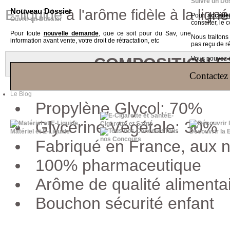
Suivre un Do
E-liquide
à l'arôme fidèle à la lig
Nouveau Dossier
Pour
accéder
Ouvrir un Dossier
consulter, le 
Pour toute
nouvelle demande
, que ce soit pour du Sav, une
Nous traiton
information avant vente, votre droit de rétractation, etc
pas reçu de r
COMPOSITION E
Vous pouvez ég
Contactez 
Le Blog
Propylène Glycol: 70%
E-
Glycérine Végétale: 30%
Cigarette et Santé
Tous
Matériel et E-Liquide
Découvrir la 
nos Concours
Fabriqué en France, aux
100% pharmaceutique
Arôme de qualité alimenta
Bouchon sécurité enfant