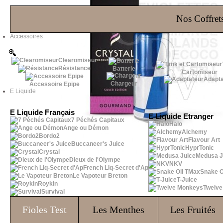
Les Bons Plans
Nos Coffrets
Accessoires
Clearomiseur
Résistance
Batterie
Cartomiseur
Adapta
Chargeur
Accessoire Epipe
E Liquide
E Liquide Français
E Liquide Etranger
7 Péchés Capitaux
Halo
Ange ou Démon
Alchemy
Bordo2
Flavour Art
Buccaneer's Juice
HyprTonic
Crystal
Medusa J
Dieux de l'Olympe
NKV
French Liq-Secret d'Ap
Snake O
Le Vapoteur Breton
T-Juice
Roykin
Twelv
Survival
Fioles
Test
Les Menthes
Les Fruités