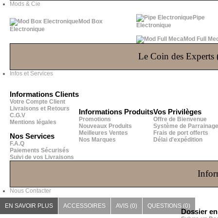
Mods & Cie
Pipe
Mod Box
Electronique
Electronique
Mod Full Me
Le Coin des Experts (
Infos et Services
Informations Clients
Votre Compte Client
Livraisons et Retours
Informations Produits
Vos Privilèges
C.G.V
Promotions
Offre de Bienvenue
Mentions légales
Nouveaux Produits
Système de Parrainag
Meilleures Ventes
Frais de port offerts
Nos Services
Nos Marques
Délai d'expédition
F.A.Q
Paiements Sécurisés
Suivi de vos Livraisons
Infor
Nous Contacter
EN SAVOIR PLUS
ACCESSOIRES
AVIS (0)
QUESTIONS
(0)
Dossier e