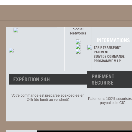
Social
Networks
INFORMATIONS
TARIF TRANSPORT
PAIEMENT
SUIVI DE COMMANDE
PROGRAMME V.I.P
PAIEMENT
EXPÉDITION 24H
SÉCURISÉ
Votre commande est préparée et expédiée en
Paiements 100% sécurisés 
24h (du lundi au vendredi)
paypal et le CIC