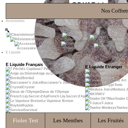
Les Bons Plans
Nos Coffrets
Accessoires
Clearomiseur
Résistance
Batterie
Cartomiseur
Adapta
Chargeur
Accessoire Epipe
E Liquide
E Liquide Français
E Liquide Etranger
7 Péchés Capitaux
Halo
Ange ou Démon
Alchemy
Bordo2
Flavour Art
Buccaneer's Juice
HyprTonic
Crystal
Medusa J
Dieux de l'Olympe
NKV
French Liq-Secret d'Ap
Snake O
Le Vapoteur Breton
T-Juice
Roykin
Twelv
Survival
Fioles
Test
Les Menthes
Les Fruités