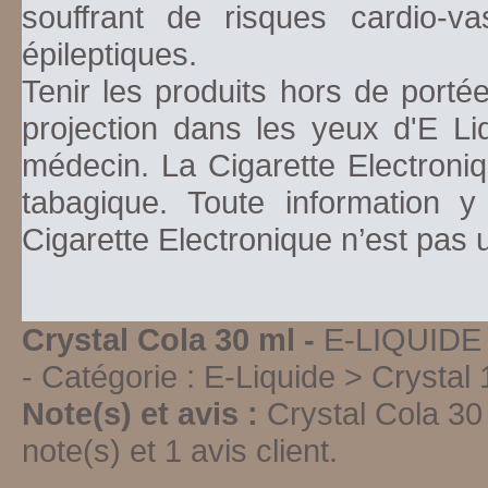
souffrant de risques cardio-va
épileptiques.
Tenir les produits hors de porté
projection dans les yeux d'E Li
médecin. La Cigarette Electroniq
tabagique. Toute information y
Cigarette Electronique n’est pas
Crystal Cola 30 ml -
E-LIQUIDE 
- Catégorie :
E-Liquide > Crystal 
Note(s) et avis :
Crystal Cola 30
note(s) et
1
avis client.