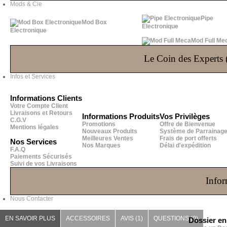
Mods & Cie
Pipe
Mod Box
Electronique
Electronique
Mod Full Me
Le Coin des Experts (
Infos et Services
Informations Clients
Votre Compte Client
Livraisons et Retours
Informations Produits
Vos Privilèges
C.G.V
Promotions
Offre de Bienvenue
Mentions légales
Nouveaux Produits
Système de Parrainag
Meilleures Ventes
Frais de port offerts
Nos Services
Nos Marques
Délai d'expédition
F.A.Q
Paiements Sécurisés
Suivi de vos Livraisons
Infor
Nous Contacter
EN SAVOIR PLUS
ACCESSOIRES
AVIS (1)
QUESTIONS
(0)
Dossier e