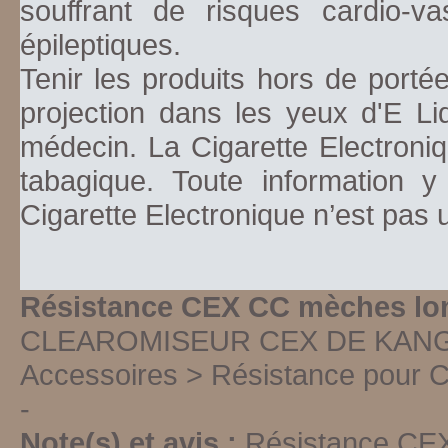
souffrant de risques cardio-va
épileptiques.
Tenir les produits hors de porté
projection dans les yeux d'E Li
médecin. La Cigarette Electroniq
tabagique. Toute information y
Cigarette Electronique n’est pas
Résistance CEX CC mèches lo
CLEAROMISEUR CEX DE KAN
Accessoires > Résistance pour 
-
Note(s) et avis :
Résistance CE