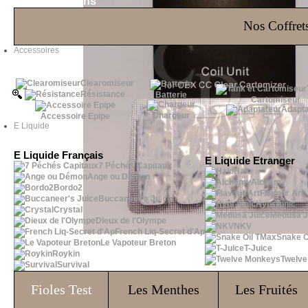
Les Bons Plans
Nos Coffrets
Accessoires
Clearomiseur
Résistance
Batterie
Cartomiseur
Adapta
Chargeur
Accessoire Epipe
E Liquide
E Liquide Français
E Liquide Etranger
7 Péchés Capitaux
Halo
Ange ou Démon
Alchemy
Bordo2
Flavour Art
Buccaneer's Juice
HyprTonic
Crystal
Medusa J
Dieux de l'Olympe
NKV
French Liq-Secret d'Ap
Snake O
Le Vapoteur Breton
T-Juice
Roykin
Twelv
Survival
Fioles
Test
Les Menthes
Les Fruités