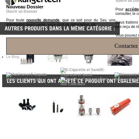
Suivre un Do
Nouveau Dossier
Pour
accéder
Ouvrir un Dossier
consulter, le 
Pour toute
nouvelle demande
, que ce soit pour du Sav, une
Nous traiton
information avant vente, votre droit de rétractation, etc
pas reçu de r
AUTRES PRODUITS DANS LA MÊME CATÉGORIE :
Vous pouvez ég
Contactez 
Le Blog
E-
Cigarette et Santé
Tous
Matériel et E-Liquide
Découvrir la 
LES CLIENTS QUI ONT ACHETÉ CE PRODUIT ONT ÉGALEME
nos Concours