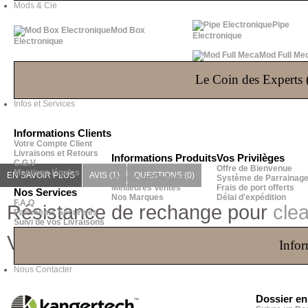
Mods & Cie
Pipe
Mod Box
Electronique
Electronique
Mod Full Me
Le Coin des Experts (
Infos et Services
Informations Clients
Votre Compte Client
Livraisons et Retours
Informations Produits
Vos Privilèges
C.G.V
Promotions
Offre de Bienvenue
Mentions légales
EN SAVOIR PLUS
AVIS (1)
QUESTIONS
(0)
Nouveaux Produits
Système de Parrainag
Meilleures Ventes
Frais de port offerts
Nos Services
Nos Marques
Délai d'expédition
F.A.Q
Résistance de rechange pour
cle
Paiements Sécurisés
Suivi de vos Livraisons
Vendu par boite de 5 têtes. Dispon
Infor
Nous Contacter
Dossier e