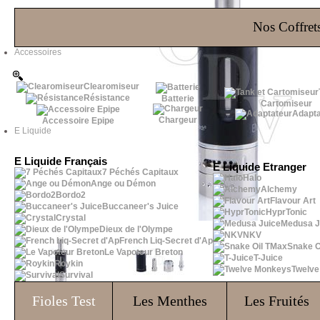
Les Bons Plans
Nos Coffrets
Accessoires
Clearomiseur
Résistance
Batterie
Cartomiseur
Adapta
Chargeur
Accessoire Epipe
E Liquide
E Liquide Français
E Liquide Etranger
7 Péchés Capitaux
Halo
Ange ou Démon
Alchemy
Bordo2
Flavour Art
Buccaneer's Juice
HyprTonic
Crystal
Medusa J
Dieux de l'Olympe
NKV
French Liq-Secret d'Ap
Snake O
Le Vapoteur Breton
T-Juice
Roykin
Twelv
Survival
Fioles
Test
Les Menthes
Les Fruités