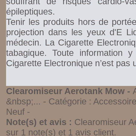
souffrant de risques cardio-va
épileptiques.
Tenir les produits hors de porté
projection dans les yeux d'E Li
médecin. La Cigarette Electroniq
tabagique. Toute information y
Cigarette Electronique n’est pas
Clearomiseur Aerotank Mow -
&nbsp;...
- Catégorie :
Accessoire
Neuf
-
Note(s) et avis :
Clearomiseur 
sur
1
note(s) et
1
avis client.