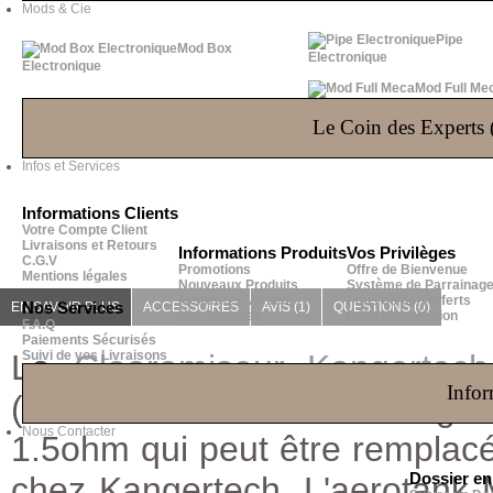
Mods & Cie
Pipe
Mod Box
Electronique
Electronique
Mod Full Me
Le Coin des Experts (
Infos et Services
Informations Clients
Votre Compte Client
Livraisons et Retours
Informations Produits
Vos Privilèges
C.G.V
Promotions
Offre de Bienvenue
Mentions légales
Nouveaux Produits
Système de Parrainag
Meilleures Ventes
Frais de port offerts
EN SAVOIR PLUS
Nos Services
ACCESSOIRES
AVIS (1)
QUESTIONS
(0)
Nos Marques
Délai d'expédition
F.A.Q
Paiements Sécurisés
Le
Suivi de vos Livraisons
Clearomiseur
Kangertech
Infor
(Bottom Dual Coil Changeab
Nous Contacter
1.5ohm qui peut être remplacée.
chez Kangertech. L'aerotank
Dossier e