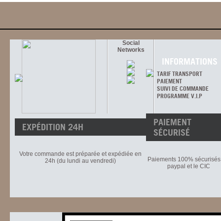
Social
Networks
INFORMATIONS
TARIF TRANSPORT
PAIEMENT
SUIVI DE COMMANDE
PROGRAMME V.I.P
PAIEMENT
EXPÉDITION 24H
SÉCURISÉ
Votre commande est préparée et expédiée en
Paiements 100% sécurisés 
24h (du lundi au vendredi)
paypal et le CIC