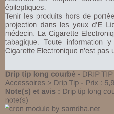
épileptiques.
Tenir les produits hors de porté
projection dans les yeux d'E Li
médecin. La Cigarette Electroniq
tabagique. Toute information y
Cigarette Electronique n’est pas
Drip tip long courbé -
DRIP TI
Accessoires > Drip Tip
-
Prix :
5,
Note(s) et avis :
Drip tip long co
note(s)