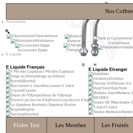
Les Bons Plans
Nos Coffrets
Accessoires
Clearomiseur
Résistance
Batterie
Cartomiseur
Adapta
Chargeur
Accessoire Epipe
E Liquide
E Liquide Français
E Liquide Etranger
7 Péchés Capitaux
Halo
Ange ou Démon
Alchemy
Bordo2
Flavour Art
Buccaneer's Juice
HyprTonic
Crystal
Medusa J
Dieux de l'Olympe
NKV
French Liq-Secret d'Ap
Snake O
Le Vapoteur Breton
T-Juice
Roykin
Twelv
Survival
Fioles
Test
Les Menthes
Les Fruités