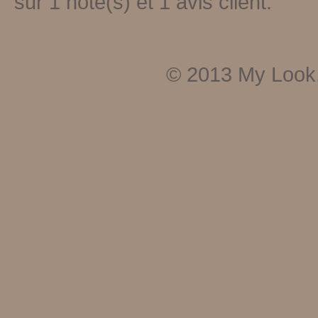
sur
1
note(s) et
1
avis client.
© 2013
My Look