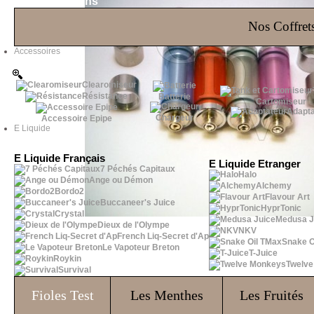
Les Bons Plans
Nos Coffrets
Accessoires
Clearomiseur
Résistance
Batterie
Cartomiseur
Adapta
Chargeur
Accessoire Epipe
E Liquide
E Liquide Français
E Liquide Etranger
7 Péchés Capitaux
Halo
Ange ou Démon
Alchemy
Bordo2
Flavour Art
Buccaneer's Juice
HyprTonic
Crystal
Medusa J
Dieux de l'Olympe
NKV
French Liq-Secret d'Ap
Snake O
Le Vapoteur Breton
T-Juice
Roykin
Twelv
Survival
Fioles
Test
Les Menthes
Les Fruités