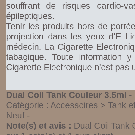
souffrant de risques cardio-va
épileptiques.
Tenir les produits hors de porté
projection dans les yeux d'E Li
médecin. La Cigarette Electroniq
tabagique. Toute information y
Cigarette Electronique n’est pas
Dual Coil Tank Couleur 3.5ml -
Catégorie :
Accessoires > Tank e
Neuf
-
Note(s) et avis :
Dual Coil Tank 