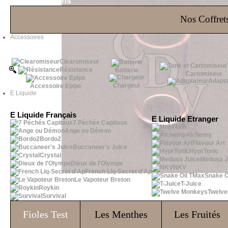
Les Bons Plans
Nos Coffrets
Accessoires
Clearomiseur
Résistance
Batterie
Cartomiseur
Adapta
Chargeur
Accessoire Epipe
E Liquide
E Liquide Français
E Liquide Etranger
7 Péchés Capitaux
Halo
Ange ou Démon
Alchemy
Bordo2
Flavour Art
Buccaneer's Juice
HyprTonic
Crystal
Medusa J
Dieux de l'Olympe
NKV
French Liq-Secret d'Ap
Snake O
Le Vapoteur Breton
T-Juice
Roykin
Twelv
Survival
Fioles
Test
Les Menthes
Les Fruités