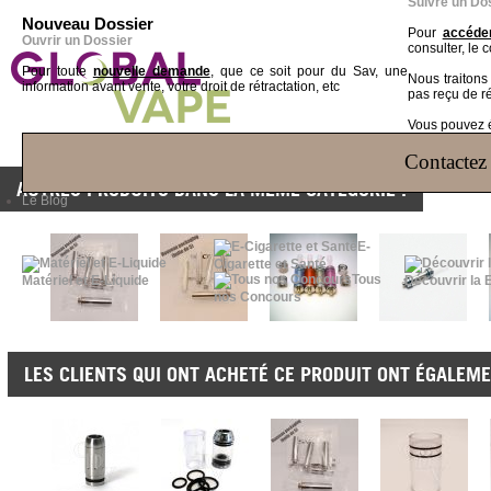
Suivre un Do
Nouveau Dossier
Pour
accéder
Ouvrir un Dossier
consulter, le 
Pour toute
nouvelle demande
, que ce soit pour du Sav, une
Nous traiton
information avant vente, votre droit de rétractation, etc
pas reçu de r
Vous pouvez ég
Contactez 
AUTRES PRODUITS DANS LA MÊME CATÉGORIE :
Le Blog
E-
Cigarette et Santé
Tous
Matériel et E-Liquide
Découvrir la 
nos Concours
LES CLIENTS QUI ONT ACHETÉ CE PRODUIT ONT ÉGALEME