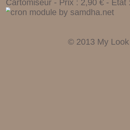
Cartomiseur
-
Prix :
2,90
€ - Etat 
© 2013
My Look