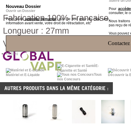
Suivre un Do
Nouveau Dossier
Pour
accéder
Ouvrir un Dossier
consulter, le 
Fabrication 100% Française.
Pour toute
nouvelle demande
, que ce soit pour du Sav, une
Nous traiton
information avant vente, votre droit de rétractation, etc
pas reçu de r
Longueur : 27mm
Vous pouvez ég
Vendu à l'unité.
Contactez 
Le Blog
E-
Cigarette et Santé
Tous
Matériel et E-Liquide
Découvrir la 
nos Concours
AUTRES PRODUITS DANS LA MÊME CATÉGORIE :