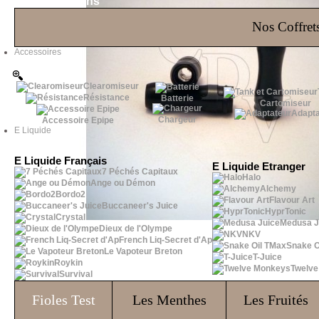
Les Bons Plans
Nos Coffrets
Accessoires
Clearomiseur
Résistance
Batterie
Cartomiseur
Adapta
Chargeur
Accessoire Epipe
E Liquide
E Liquide Français
E Liquide Etranger
7 Péchés Capitaux
Halo
Ange ou Démon
Alchemy
Bordo2
Flavour Art
Buccaneer's Juice
HyprTonic
Crystal
Medusa J
Dieux de l'Olympe
NKV
French Liq-Secret d'Ap
Snake O
Le Vapoteur Breton
T-Juice
Roykin
Twelv
Survival
Fioles
Test
Les Menthes
Les Fruités