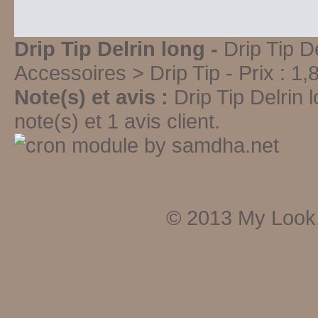
Drip Tip Delrin long -
Drip Tip D
Accessoires > Drip Tip
-
Prix :
1,
Note(s) et avis :
Drip Tip Delrin 
note(s) et
1
avis client.
© 2013
My Look