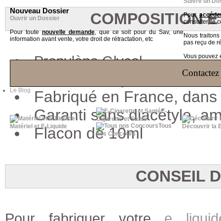
Suivre un Do
Nouveau Dossier
COMPOSITION E
Pour
accéder
Ouvrir un Dossier
consulter, le 
Pour toute
nouvelle demande
, que ce soit pour du Sav, une
Nous traiton
information avant vente, votre droit de rétractation, etc
pas reçu de r
Propylène Glycol
Vous pouvez ég
Contactez 
Arômes de qualité aliment
Le Blog
Fabriqué en France, dans
Garanti sans diacétyle, a
E-
Cigarette et Santé
Tous
Matériel et E-Liquide
Découvrir la 
Flacon de 10ml
nos Concours
CONSEIL 
Pour fabriquer votre
e liquid