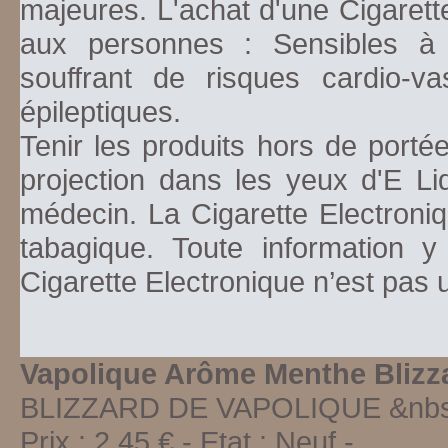
majeures. L'achat d'une Cigarett
aux personnes : Sensibles à la
souffrant de risques cardio-va
épileptiques.
Tenir les produits hors de porté
projection dans les yeux d'E Li
médecin. La Cigarette Electroniq
tabagique. Toute information y
Cigarette Electronique n’est pas
Vapolique Arôme Menthe Blizz
BLIZZARD DE VAPOLIQUE &nbsp
Prix :
2,45
€ - Etat :
Neuf
-