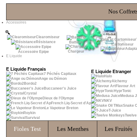
Les Bons Plans
Nos Coffrets
Accessoires
Clearomiseur
Résistance
Batterie
Cartomiseur
Adapta
Chargeur
Accessoire Epipe
E Liquide
E Liquide Français
E Liquide Etranger
7 Péchés Capitaux
Halo
Ange ou Démon
Alchemy
Bordo2
Flavour Art
Buccaneer's Juice
HyprTonic
Crystal
Medusa J
Dieux de l'Olympe
NKV
French Liq-Secret d'Ap
Snake O
Le Vapoteur Breton
T-Juice
Roykin
Twelv
Survival
Fioles
Test
Les Menthes
Les Fruités