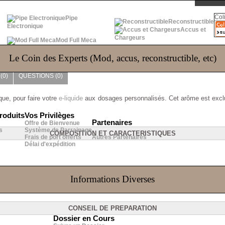
Col
Pipe
Reconstructible
Electronique
Accus et
Chargeurs
Mod Full Meca
Le Coin des Experts (Mod, accus, reconstructible, etc)
(0)
QUESTIONS
(0)
ue, pour faire votre
e-liquide
aux dosages personnalisés
. Cet arôme est excl
roduits
Vos Privilèges
Partenaires
Offre de Bienvenue
s
Système de Parrainage
COMPOSITION ET CARACTERISTIQUES
Frais de port offerts
Autres Partenaires
Délai d'expédition
 des normes Européennes
Informations Diverses
ben
CONSEIL DE PREPARATION
Dossier en Cours