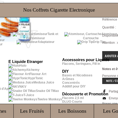
DLUO : 12/
Nos Coffrets Cigarette Electronique
Référence 
Quantité :
Tank et
Atomiseur,
Disponibilit
e
Cartomiseur
Cartouche
Adaptateur
Drip Tip
Attention :
ur
Accessoires pour Liquide
E Liquide Etranger
Flacons, Seringues, Fill in
Halo
Notes et é
Alchemy
DIY
Flavour Art
Bases et Nicodoses
Personne n'
HyprTonic
Arômes
NOTE / É
Medusa Juice
Concentrés
Additif pour DIY
NKV
t d'Ap
Snake Oil TMax
Parta
Découverte et Promotion
T-Juice
Flacons 2,5 ml
Envoy
Twelve Monkeys
DLUO Courte
Poser une
Impri
hes
Les Fruités
Les Boissons
Les G
INFOR