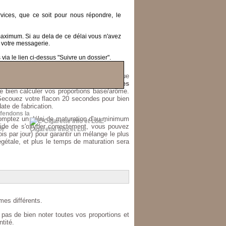
ices, que ce soit pour nous répondre, le
 maximum.
Si au dela de ce délai vous n'avez
 votre messagerie.
ia le lien ci-dessus "Suivre un dossier".
s fort.
 1ml=30 gouttes, mais suivant les embouts que
roportion.
Vapolique préconise suivant les
e bien calculer vos proportions base/arôme.
 Secouez votre flacon 20 secondes pour bien
ate de fabrication.
fendons la
 comptez un délai de maturation d'au minimum
E-
uide de s'oxyder correctement, vous pouvez
Cigarette Info et Loi
ois par jour) pour garantir un mélange le plus
gétale, et plus le temps de maturation sera
es différents.
 pas de bien noter toutes vos proportions et
tité.