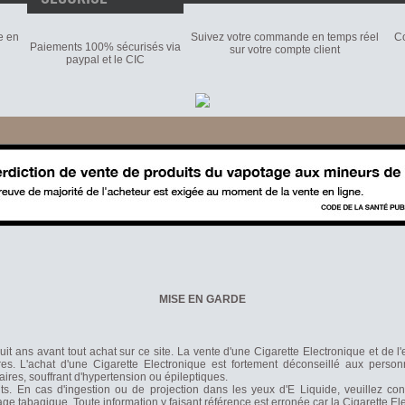
e en
Suivez votre commande en temps réel
Co
Paiements 100% sécurisés via
sur votre compte client
paypal et le CIC
MISE EN GARDE
it ans avant tout achat sur ce site. La vente d'une Cigarette Electronique et de l
s. L'achat d'une Cigarette Electronique est fortement déconseillé aux person
laires, souffrant d'hypertension ou épileptiques.
nts. En cas d'ingestion ou de projection dans les yeux d'E Liquide, veuillez co
rage tabagique. Toute information y faisant référence est erronée car la Cigarette 