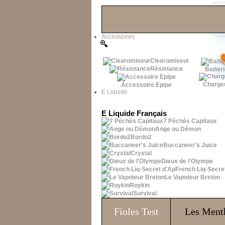
Les Bons Plans
Accessoires
Clearomiseur
Résistance
Batteri
Charge
Accessoire Epipe
E Liquide
E Liquide Français
7 Péchés Capitaux
Ange ou Démon
Bordo2
Buccaneer's Juice
Crystal
Dieux de l'Olympe
French Liq-Secre
Le Vapoteur Breton
Roykin
Survival
Fioles
Test
Les Ment