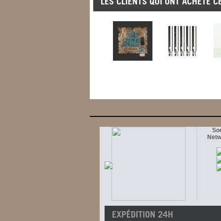
LES CLIENTS QUI ONT ACHETÉ C
Soc
Netw
EXPÉDITION 24H