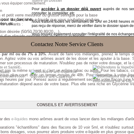
Suivre un Dossier
à vous équiper correctement:
Pour
accéder à un dossier déjà ouvert
auprès de nos serv
on
consulter, le compléter, etc
 et petit verre mesureur ou grosse seringue pour la base
ivant la quantité de e-liquide que vous souhaitez produire
t pour du Sav, une
Nous traitons toutes les demandes de SAV en 24/48 heures
tion, etc
nts suivants :
pas reçu de réponse, merci de vérifier dans le dossier spam de
ion désirée (50/50,70/30,80/20....)
Vous pouvez également consulter l'intégralité de nos échanges v
é d'un eliquide existant
, vos
nicodoses
si besoin
nir un eliquide +- sucré, +-acide..., dosé entre 1% et 3% car généralement trè
Contactez Notre Service Clients
vez utiliser les unités goutte ou millilitre (ou%). L'étalon de référence est
n peu varier, donc faites un comptage avec votre matériel pour sécuriser la p
s par ml ou de 7% à 10%
. Avant de faire vos mélanges, prenez le temps d
on. Agitez votre ou vos arômes avant de les doser et les ajouter à la base.
mer son processus de maturation. N'oubliez pas de noter votre dosage, et la d
E-
Dé
'est pas la même suivant si c'est un arôme tabac ou autre. Pour les tabacs,
 Santé
Vape
eaucoup plus court avec un temps moyen de 48h. Pour permettre à votre liq
Tous
Découvrir la E-Cigarette
lques heures par jour. Pensez aussi à régulièrement secouer votre flacon (une f
rs
Informations sur le site
maturation dépend aussi de votre base. Plus elle sera riche en Glycérine Vé
CONSEILS ET AVERTISSEMENT
ar des
e-liquides
mono arômes avant de vous lancer dans les mélanges d'arôm
arations "échantillons" dans des flacons de 10 voir 5ml, et n'oubliez surtout
bons dosages, vous pourrez alors produire votre e-liquide en plus grosse quan