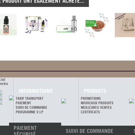
E PRODUIT ONT ÉGALEMENT ACHETÉ...
ial
orks
INFORMATIONS
PRODUITS
TARIF TRANSPORT
PROMOTIONS
PAIEMENT
NOUVEAUX PRODUITS
SUIVI DE COMMANDE
MEILLEURES VENTES
PROGRAMME V.I.P
CERTIFICATS
PAIEMENT
SUIVI DE COMMANDE
SÉCURISÉ