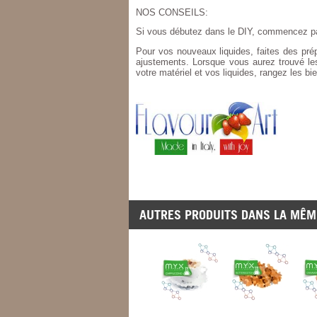
NOS CONSEILS:
Si vous débutez dans le
DIY
, commencez p
Pour vos nouveaux liquides, faites des prép
ajustements. Lorsque vous aurez trouvé les
votre matériel et vos liquides, rangez les bi
AUTRES PRODUITS DANS LA MÊME