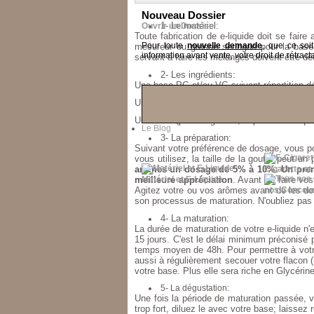
Nouveau Dossier
1- Le matériel:
Ouvrir un Dossier
Toute fabrication de e-liquide doit se fair
Pour toute
nouvelle demande
, que ce soi
mesureur ou grosse seringue pour la base,
information avant vente, votre droit de rétracta
servant à faire les mélanges doivent être dé
2- Les ingrédients:
Une base PG et/ou VG suivant répartition dé
Un ou plusieurs arômes
, vos
nicodoses
si b
Un additif (pas obligatoire, dépend de ce qu
Le Blog
3- La préparation:
Suivant votre préférence de dosage, vous pou
vous utilisez, la taille de la goutte peut u
arômes un dosage de 5% à 10%. Un premi
Cigarette et
meilleure appréciation
Matériel et E-Liquide
. Avant de faire vo
Agitez votre ou vos arômes avant de les dos
nos Concou
son processus de maturation. N'oubliez pas d
4- La maturation:
La durée de maturation de votre e-liquide n
15 jours. C'est le délai minimum préconisé p
temps moyen de 48h. Pour permettre à votre 
aussi à régulièrement secouer votre flacon 
votre base. Plus elle sera riche en Glycérin
5- La dégustation:
Une fois la période de maturation passée, vo
trop fort, diluez le avec votre base; laissez