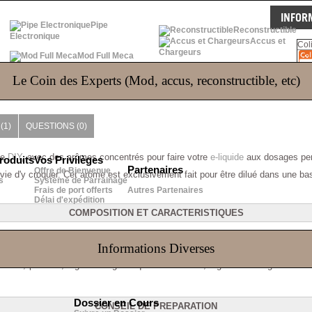
INFOR
Pipe
Reconstructible
Electronique
Accus et
Col
Chargeurs
Mod Full Meca
Le Coin des Experts (Mod, accus, reconstructible, etc)
(1)
QUESTIONS
(0)
le
DIY
, avec des arômes concentrés pour faire votre
e-liquide
aux dosages per
roduits
Vos Privilèges
Partenaires
Offre de Bienvenue
ie d'y croquer. Cet arôme est exclusivement fait pour être dilué dans une ba
s
Système de Parrainage
Frais de port offerts
Autres Partenaires
Délai d'expédition
COMPOSITION ET CARACTERISTIQUES
des normes Européennes
Informations Diverses
, sucre, protéine, organisme génétiquement modifié, ingrédient d'origine anim
Dossier en Cours
CONSEIL DE PREPARATION