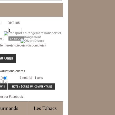
2020
:
DIY1105
Transport et
Rangement
é :
EN STOCK
Divers
 dernière(s) pièce(s) disponible(s) !
valuations clients
1 note(s) - 1 avis
rtition
AVIS
NOTE / ÉCRIRE UN COMMENTAIRE
ger sur Facebook
er à un ami
ourmands
Les Tabacs
 question
(0)
mer