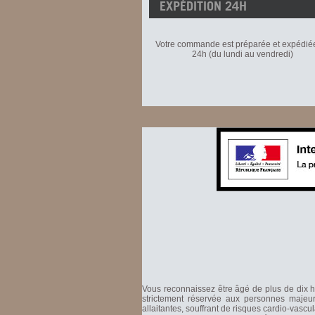
EXPÉDITION 24H
Votre commande est préparée et expédié
24h (du lundi au vendredi)
Vous reconnaissez être âgé de plus de dix hu
strictement réservée aux personnes majeure
allaitantes, souffrant de risques cardio-vascu