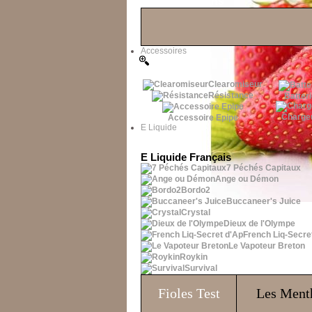
Les Bons Plans
Accessoires
Clearomiseur
Résistance
Batteri
Charge
Accessoire Epipe
E Liquide
E Liquide Français
7 Péchés Capitaux
Ange ou Démon
Bordo2
Buccaneer's Juice
Crystal
Dieux de l'Olympe
French Liq-Secre
Le Vapoteur Breton
Roykin
Survival
Fioles
Test
Les Ment