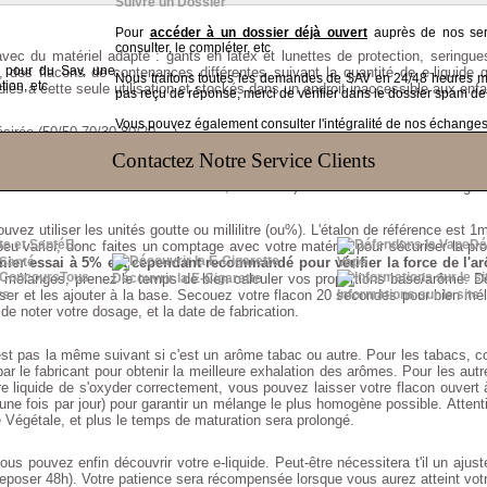
Suivre un Dossier
Pour
accéder à un dossier déjà ouvert
auprès de nos serv
consulter, le compléter, etc
e avec du matériel adapté : gants en latex et lunettes de protection, seringu
t pour du Sav, une
 des flacons de contenances différentes suivant la quantité de e-liquide q
Nous traitons toutes les demandes de SAV en 24/48 heures
tion, etc
diés à cette seule utilisation et stockés dans un endroit inaccessible aux enfa
pas reçu de réponse, merci de vérifier dans le dossier spam de
Vous pouvez également consulter l'intégralité de nos échanges v
sirée (50/50,70/30,80/20....)
Contactez Notre Service Clients
esoin
e vous souhaitez obtenir en +- sucré, +-acide...) dosé entre 1% et 3% car géné
vez utiliser les unités goutte ou millilitre (ou%). L'étalon de référence est
E-
Dé
n peu varier, donc faites un comptage avec votre matériel pour sécuriser la pr
er essai à 5% est cependant recommandé pour vérifier la force de l'ar
 Santé
Vape
Tous
s mélanges, prenez le temps de bien calculer vos proportions base/arôme. Do
Découvrir la E-Cigarette
er et les ajouter à la base. Secouez votre flacon 20 secondes pour bien mél
rs
Informations sur le site
e noter votre dosage, et la date de fabrication.
'est pas la même suivant si c'est un arôme tabac ou autre. Pour les tabacs,
ar le fabricant pour obtenir la meilleure exhalation des arômes. Pour les aut
liquide de s'oxyder correctement, vous pouvez laisser votre flacon ouvert à 
(une fois par jour) pour garantir un mélange le plus homogène possible. Atten
e Végétale, et plus le temps de maturation sera prolongé.
us pouvez enfin découvrir votre e-liquide. Peut-être nécessitera t'il un ajus
 reposer 48h). Votre patience sera récompensée lorsque vous aurez atteint votre