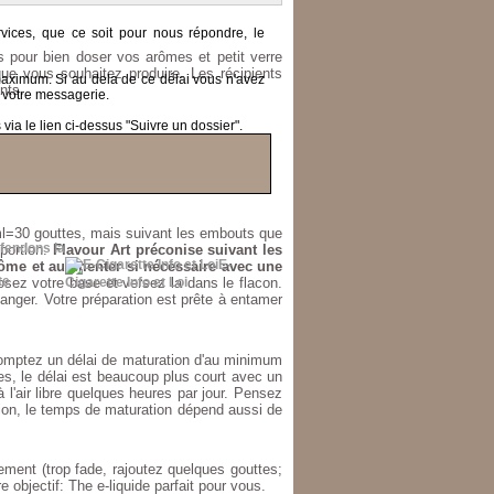
ices, que ce soit pour nous répondre, le
es pour bien doser vos arômes et petit verre
ue vous souhaitez produire. Les récipients
 maximum.
Si au dela de ce délai vous n'avez
nts.
 votre messagerie.
ia le lien ci-dessus "Suivre un dossier".
ralement très fort.
 1ml=30 gouttes, mais suivant les embouts que
fendons la
oportion.
Flavour Art préconise suivant les
E-
ôme et augmenter si nécessaire avec une
sez votre base et versez la dans le flacon.
Cigarette Info et Loi
anger. Votre préparation est prête à entamer
 comptez un délai de maturation d'au minimum
res, le délai est beaucoup plus court avec un
l'air libre quelques heures par jour. Pensez
tion, le temps de maturation dépend aussi de
tement (trop fade, rajoutez quelques gouttes;
 objectif: The e-liquide parfait pour vous.