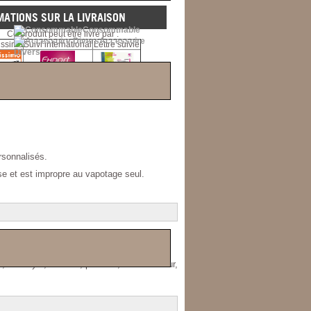
MATIONS SUR LA LIVRAISON
Consommable
Ce produit peut être livré par :
Accessoire
issimo
Suivi international
Lettre suivie
Divers
sonnalisés.
se et est impropre au vapotage seul.
al, diacétyle, ambrox, paraben, conservateur,