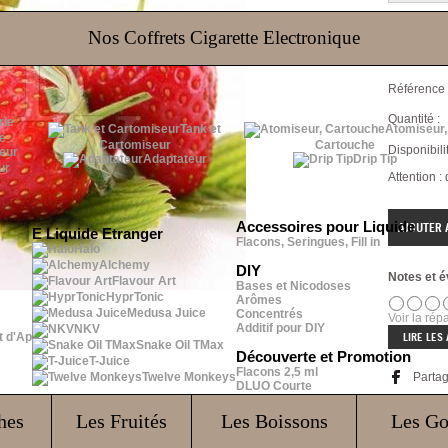
DLUO : 10/
Nos Coffrets Cigarette Electronique
Référence 
Quantité :
Tank et
Atomiseur,
e
Cartomiseur
Cartouche
Disponibilit
Adaptateur
Drip Tip
ur
Attention :
Accessoires pour Liquide
E Liquide Etranger
Flacons, Seringues, Fill in
Halo
Alchemy
DIY
Notes et é
Flavour Art
Bases et Nicodoses
HyprTonic
Arômes
Medusa Juice
Concentrés
Voir la répa
Additif pour DIY
NKV
t d'Ap
LIRE LES 
Snake Oil TMax
Découverte et Promotion
T-Juice
Flacons 2,5 ml
Twelve Monkeys
Parta
DLUO Courte
Envoy
hes
Les Fruités
Les Boissons
Les G
Poser une
Impri